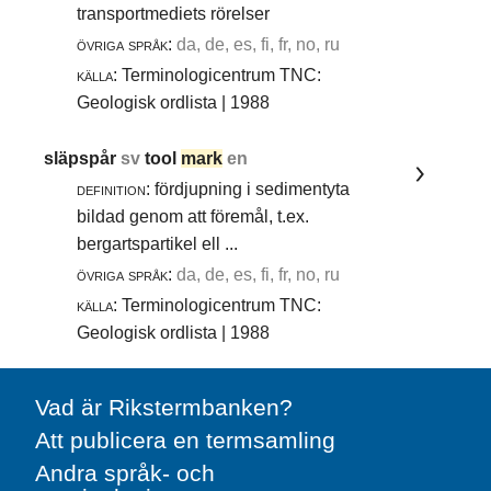
transportmediets rörelser
övriga språk:
da, de, es, fi, fr, no, ru
källa:
Terminologicentrum TNC:
Geologisk ordlista | 1988
släpspår
sv
tool
mark
en
definition:
fördjupning i sedimentyta
bildad genom att föremål, t.ex.
bergartspartikel ell ...
övriga språk:
da, de, es, fi, fr, no, ru
källa:
Terminologicentrum TNC:
Geologisk ordlista | 1988
Vad är Rikstermbanken?
Att publicera en termsamling
Andra språk- och