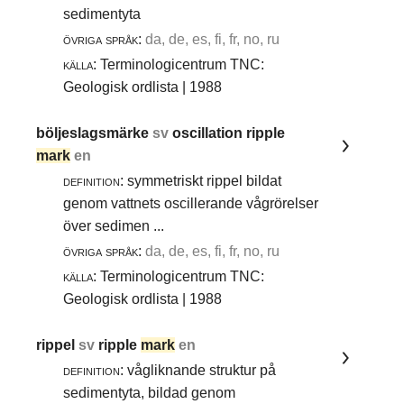
sedimentyta
övriga språk:
da, de, es, fi, fr, no, ru
källa:
Terminologicentrum TNC:
Geologisk ordlista | 1988
böljeslagsmärke
sv
oscillation ripple
mark
en
definition:
symmetriskt rippel bildat
genom vattnets oscillerande vågrörelser
över sedimen ...
övriga språk:
da, de, es, fi, fr, no, ru
källa:
Terminologicentrum TNC:
Geologisk ordlista | 1988
rippel
sv
ripple
mark
en
definition:
vågliknande struktur på
sedimentyta, bildad genom