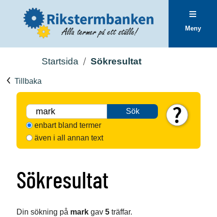
Meny
Startsida
Sökresultat
Tillbaka
Sök
enbart bland termer
även i all annan text
Sökresultat
Din sökning på
mark
gav
5
träffar.