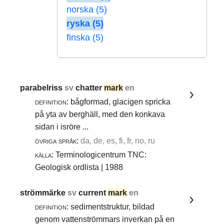
norska (5)
ryska (5)
finska (5)
parabelriss
sv
chatter
mark
en
definition:
bågformad, glacigen spricka
på yta av berghäll, med den konkava
sidan i isröre ...
övriga språk:
da, de, es, fi, fr, no, ru
källa:
Terminologicentrum TNC:
Geologisk ordlista | 1988
strömmärke
sv
current
mark
en
definition:
sedimentstruktur, bildad
genom vattenströmmars inverkan på en