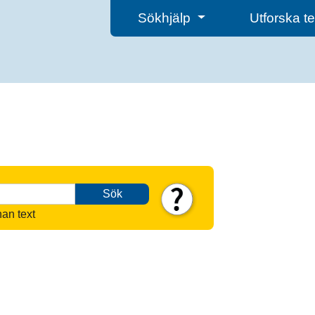
Sökhjälp
Utforska 
Sök
nan text