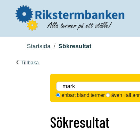
Startsida
Sökresultat
Tillbaka
enbart bland termer
även i all an
Sökresultat