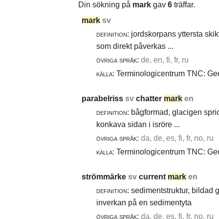
Din sökning på
mark
gav
6
träffar.
mark
sv
definition:
jordskorpans yttersta skik
som direkt påverkas ...
övriga språk:
de, en, fi, fr, ru
källa:
Terminologicentrum TNC: Geot
parabelriss
sv
chatter
mark
en
definition:
bågformad, glacigen spric
konkava sidan i isröre ...
övriga språk:
da, de, es, fi, fr, no, ru
källa:
Terminologicentrum TNC: Geol
strömmärke
sv
current
mark
en
definition:
sedimentstruktur, bildad
inverkan på en sedimentyta
övriga språk:
da, de, es, fi, fr, no, ru