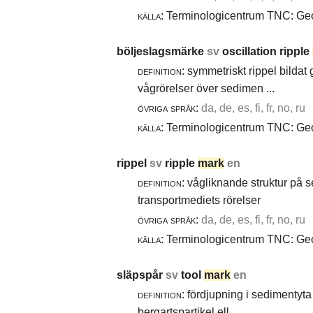
källa:
Terminologicentrum TNC: Geol
böljeslagsmärke
sv
oscillation ripple
definition:
symmetriskt rippel bildat
vågrörelser över sedimen ...
övriga språk:
da, de, es, fi, fr, no, ru
källa:
Terminologicentrum TNC: Geol
rippel
sv
ripple
mark
en
definition:
vågliknande struktur på 
transportmediets rörelser
övriga språk:
da, de, es, fi, fr, no, ru
källa:
Terminologicentrum TNC: Geol
släpspår
sv
tool
mark
en
definition:
fördjupning i sedimentyta 
bergartspartikel ell ...