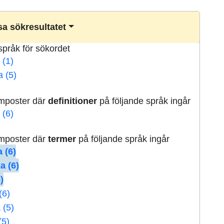
a sökresultatet
lspråk för sökordet
 (1)
a (5)
rmposter där
definitioner
på följande språk ingår
 (6)
rmposter där
termer
på följande språk ingår
 (6)
a (6)
)
(6)
 (5)
(5)