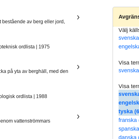
Avgräns
t bestående av berg eller jord,
Välj käl
svenska
engelsk
eknisk ordlista | 1975
Visa te
svenska
ka på yta av berghäll, med den
Visa te
svenska
ogisk ordlista | 1988
engelsk
tyska (6
franska 
 genom vattenströmmars
spanska
danska 