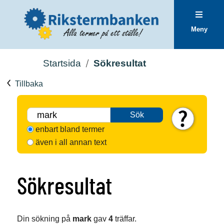
Meny
Startsida
Sökresultat
Tillbaka
Sök
enbart bland termer
även i all annan text
Sökresultat
Din sökning på
mark
gav
4
träffar.