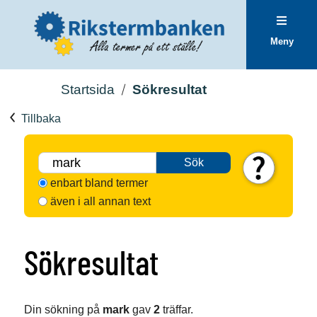
Meny
Startsida
Sökresultat
Tillbaka
Sök
enbart bland termer
även i all annan text
Sökresultat
Din sökning på
mark
gav
2
träffar.