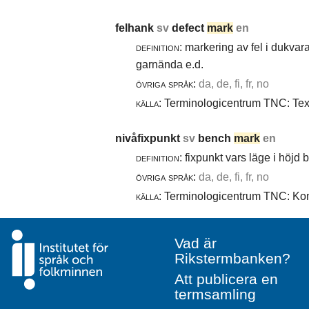
felhank
sv
defect
mark
en
definition:
markering av fel i dukvara
garnända e.d.
övriga språk:
da, de, fi, fr, no
källa:
Terminologicentrum TNC: Texti
nivåfixpunkt
sv
bench
mark
en
definition:
fixpunkt vars läge i höjd
övriga språk:
da, de, fi, fr, no
källa:
Terminologicentrum TNC: Komm
Vad är
Rikstermbanken?
Att publicera en
termsamling