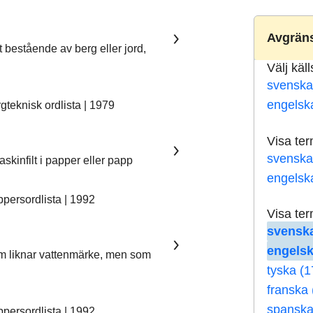
Avgräns
t bestående av berg eller jord,
Välj käl
svenska
engelsk
teknisk ordlista | 1979
Visa te
svenska
skinfilt i papper eller papp
engelsk
ersordlista | 1992
Visa te
svenska
engelsk
som liknar vattenmärke, men som
tyska (1
franska 
spanska
ersordlista | 1992