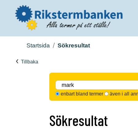
Startsida
Sökresultat
Tillbaka
enbart bland termer
även i all an
Sökresultat