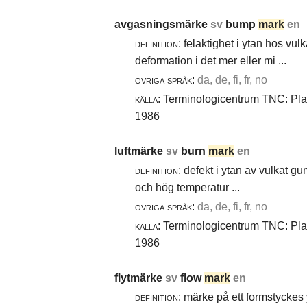
avgasningsmärke
sv
bump
mark
en
definition:
felaktighet i ytan hos vul
deformation i det mer eller mi ...
övriga språk:
da, de, fi, fr, no
källa:
Terminologicentrum TNC: Plast
1986
luftmärke
sv
burn
mark
en
definition:
defekt i ytan av vulkat gu
och hög temperatur ...
övriga språk:
da, de, fi, fr, no
källa:
Terminologicentrum TNC: Plast
1986
flytmärke
sv
flow
mark
en
definition:
märke på ett formstyckes y