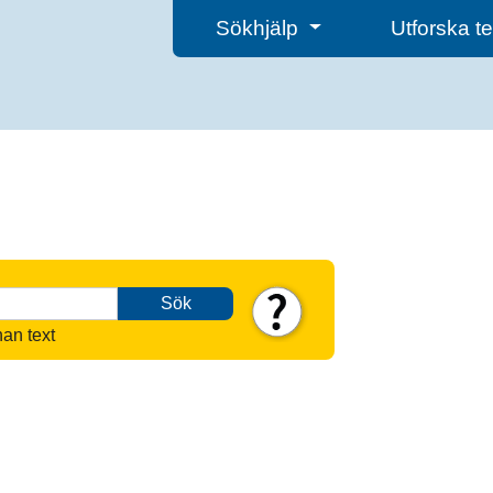
Sökhjälp
Utforska 
Sök
nan text