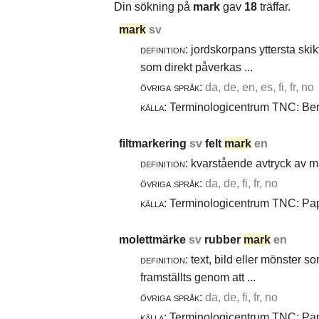
Din sökning på
mark
gav
18
träffar.
mark
sv
definition:
jordskorpans yttersta skik
som direkt påverkas ...
övriga språk:
da, de, en, es, fi, fr, no
källa:
Terminologicentrum TNC: Berg
filtmarkering
sv
felt
mark
en
definition:
kvarstående avtryck av ma
övriga språk:
da, de, fi, fr, no
källa:
Terminologicentrum TNC: Papp
molettmärke
sv
rubber
mark
en
definition:
text, bild eller mönster 
framställts genom att ...
övriga språk:
da, de, fi, fr, no
källa:
Terminologicentrum TNC: Papp