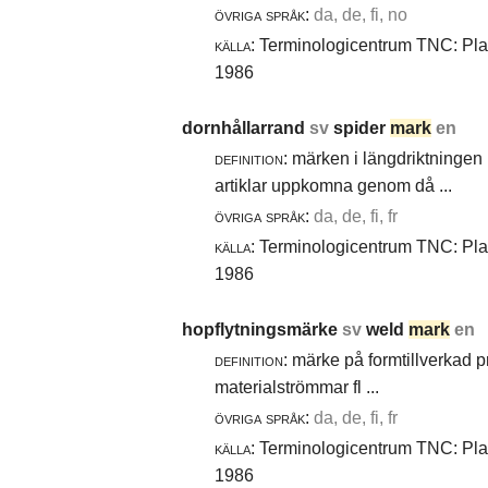
övriga språk:
da, de, fi, no
källa:
Terminologicentrum TNC: Plast
1986
dornhållarrand
sv
spider
mark
en
definition:
märken i längdriktningen 
artiklar uppkomna genom då ...
övriga språk:
da, de, fi, fr
källa:
Terminologicentrum TNC: Plast
1986
hopflytningsmärke
sv
weld
mark
en
definition:
märke på formtillverkad pro
materialströmmar fl ...
övriga språk:
da, de, fi, fr
källa:
Terminologicentrum TNC: Plast
1986