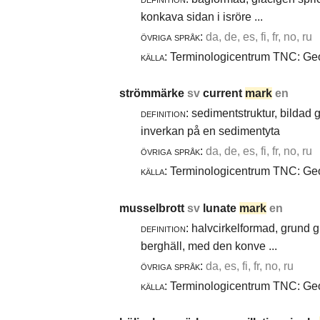
konkava sidan i isröre ...
övriga språk:
da, de, es, fi, fr, no, ru
källa:
Terminologicentrum TNC: Geol
strömmärke
sv
current
mark
en
definition:
sedimentstruktur, bildad
inverkan på en sedimentyta
övriga språk:
da, de, es, fi, fr, no, ru
källa:
Terminologicentrum TNC: Geol
musselbrott
sv
lunate
mark
en
definition:
halvcirkelformad, grund g
berghäll, med den konve ...
övriga språk:
da, es, fi, fr, no, ru
källa:
Terminologicentrum TNC: Geol