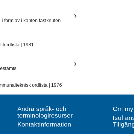
 i form av i kanten fastknuten
lordlista | 1981
 bestämts
unalteknisk ordlista | 1976
Andra språk- och
Om myn
terminologiresurser
Isof an
Kontaktinformation
Tillgän