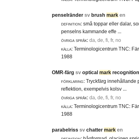
penselränder
sv
brush
mark
en
definition:
små toppar eller dalar, s
penselns kammande effe ...
övriga språk:
da, de, fi, fr, no
källa:
Terminologicentrum TNC: Färg-
1988
OMR-färg
sv
optical
mark
recognition
förklaring:
Tryckfärg innehållande 
reflektion, exempelvis kolsv ...
övriga språk:
da, de, fi, fr, no
källa:
Terminologicentrum TNC: Färg-
1988
parabelriss
sv
chatter
mark
en
definition:
bågformad, glacigen spric