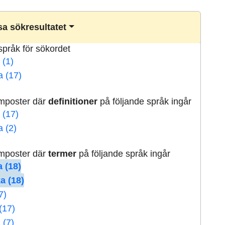
a sökresultatet
lspråk för sökordet
 (1)
a (17)
rmposter där
definitioner
på följande språk ingår
 (17)
a (2)
rmposter där
termer
på följande språk ingår
 (18)
a (18)
7)
(17)
 (7)