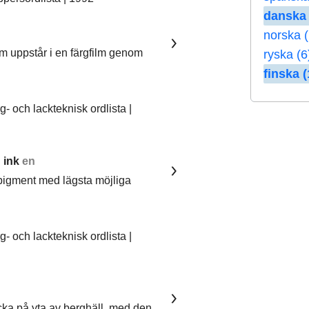
danska 
norska 
om uppstår i en färgfilm genom
ryska (6
finska (
 och lackteknisk ordlista |
 ink
en
pigment med lägsta möjliga
 och lackteknisk ordlista |
ka på yta av berghäll, med den