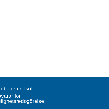
digheten Isof
svarar för
glighetsredogörelse