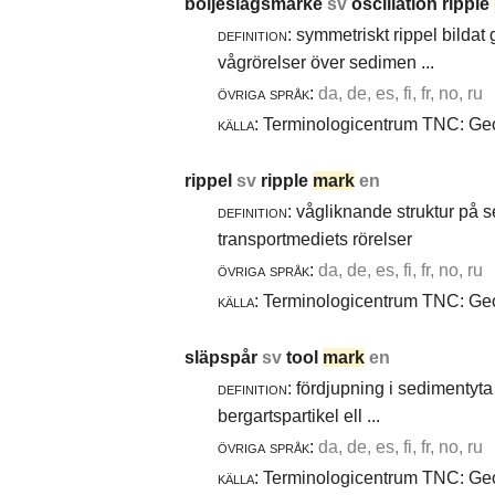
böljeslagsmärke
sv
oscillation ripple
definition:
symmetriskt rippel bildat
vågrörelser över sedimen ...
övriga språk:
da, de, es, fi, fr, no, ru
källa:
Terminologicentrum TNC: Geol
rippel
sv
ripple
mark
en
definition:
vågliknande struktur på 
transportmediets rörelser
övriga språk:
da, de, es, fi, fr, no, ru
källa:
Terminologicentrum TNC: Geol
släpspår
sv
tool
mark
en
definition:
fördjupning i sedimentyta 
bergartspartikel ell ...
övriga språk:
da, de, es, fi, fr, no, ru
källa:
Terminologicentrum TNC: Geol