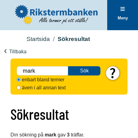
Meny
Startsida
Sökresultat
Tillbaka
Sök
enbart bland termer
även i all annan text
Sökresultat
Din sökning på
mark
gav
3
träffar.