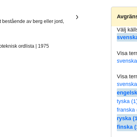
Avgräns
t bestående av berg eller jord,
Välj käl
svenska
eknisk ordlista | 1975
Visa te
svenska
Visa te
svenska
engelsk
tyska (1
franska 
ryska (1
finska (