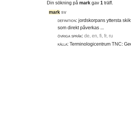
Din sökning på
mark
gav
1
träff.
mark
sv
definition:
jordskorpans yttersta skik
som direkt påverkas ...
övriga språk:
de, en, fi, fr, ru
källa:
Terminologicentrum TNC: Geot