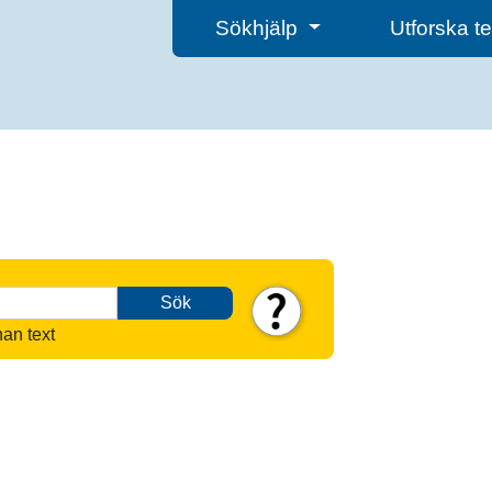
Sökhjälp
Utforska 
Sök
nan text