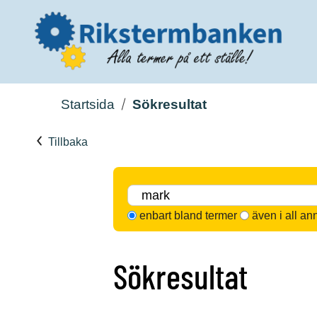
Startsida
Sökresultat
Tillbaka
enbart bland termer
även i all an
Sökresultat