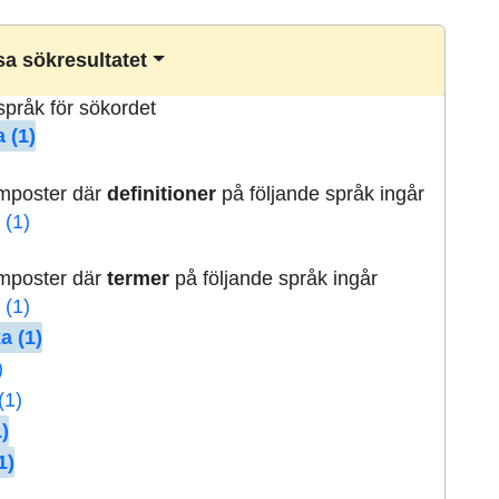
a sökresultatet
lspråk för sökordet
 (1)
rmposter där
definitioner
på följande språk ingår
 (1)
rmposter där
termer
på följande språk ingår
 (1)
a (1)
)
(1)
)
1)