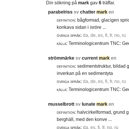
Din sökning på
mark
gav
6
träffar.
parabelriss
sv
chatter
mark
en
definition:
bågformad, glacigen spric
konkava sidan i isröre ...
övriga språk:
da, de, es, fi, fr, no, ru
källa:
Terminologicentrum TNC: Geol
strömmärke
sv
current
mark
en
definition:
sedimentstruktur, bildad
inverkan på en sedimentyta
övriga språk:
da, de, es, fi, fr, no, ru
källa:
Terminologicentrum TNC: Geol
musselbrott
sv
lunate
mark
en
definition:
halvcirkelformad, grund g
berghäll, med den konve ...
övriga språk:
da, es, fi, fr, no, ru