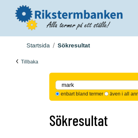
Startsida
Sökresultat
Tillbaka
enbart bland termer
även i all an
Sökresultat