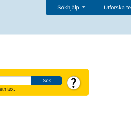
Sökhjälp
Utforska 
Sök
nan text