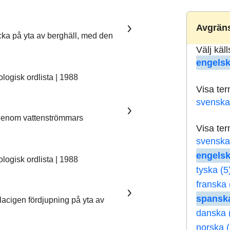
Avgräns
ka på yta av berghäll, med den
Välj käl
engelsk
ogisk ordlista | 1988
Visa te
svenska
 genom vattenströmmars
Visa te
svenska
engelsk
ogisk ordlista | 1988
tyska (5
franska 
spanska
lacigen fördjupning på yta av
danska 
norska (