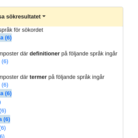
a sökresultatet
lspråk för sökordet
a (6)
rmposter där
definitioner
på följande språk ingår
 (6)
rmposter där
termer
på följande språk ingår
 (6)
a (6)
)
(6)
 (6)
(6)
6)