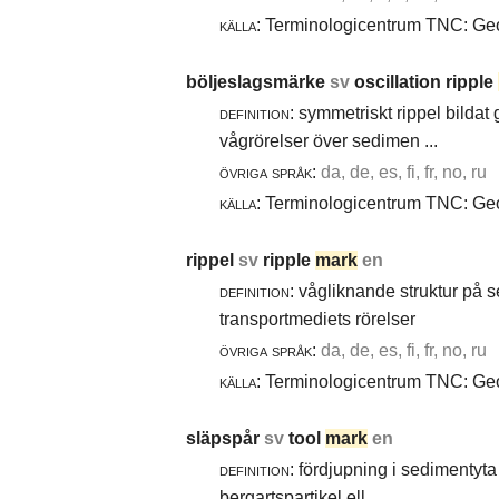
källa:
Terminologicentrum TNC: Geol
böljeslagsmärke
sv
oscillation ripple
definition:
symmetriskt rippel bildat
vågrörelser över sedimen ...
övriga språk:
da, de, es, fi, fr, no, ru
källa:
Terminologicentrum TNC: Geol
rippel
sv
ripple
mark
en
definition:
vågliknande struktur på 
transportmediets rörelser
övriga språk:
da, de, es, fi, fr, no, ru
källa:
Terminologicentrum TNC: Geol
släpspår
sv
tool
mark
en
definition:
fördjupning i sedimentyta 
bergartspartikel ell ...