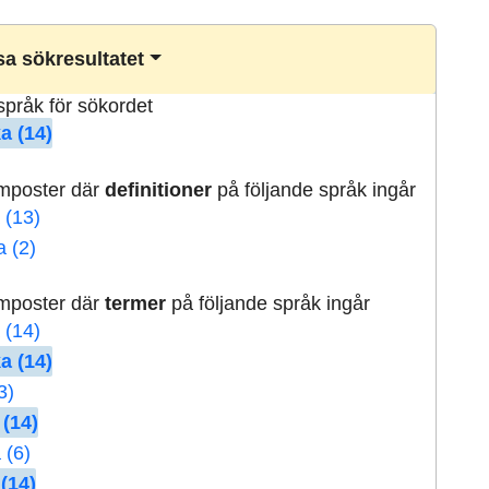
a sökresultatet
lspråk för sökordet
a (14)
rmposter där
definitioner
på följande språk ingår
 (13)
a (2)
rmposter där
termer
på följande språk ingår
 (14)
a (14)
3)
 (14)
 (6)
(14)