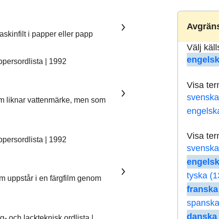
Avgräns
skinfilt i papper eller papp
Välj käl
engelsk
ersordlista | 1992
Visa te
svenska
som liknar vattenmärke, men som
engelsk
Visa te
ersordlista | 1992
svenska
engelsk
tyska (1
om uppstår i en färgfilm genom
franska
spanska
danska 
 och lackteknisk ordlista |