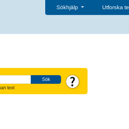
Sökhjälp
Utforska 
Sök
nan text