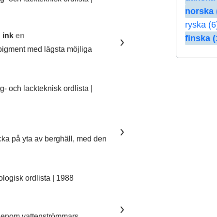
norska 
ryska (6
 ink
en
finska (
pigment med lägsta möjliga
 och lackteknisk ordlista |
ka på yta av berghäll, med den
ogisk ordlista | 1988
 genom vattenströmmars