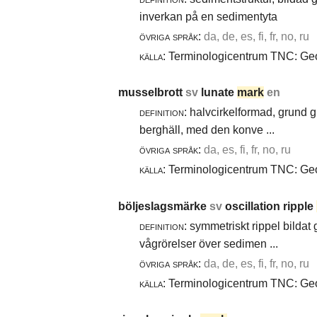
inverkan på en sedimentyta
övriga språk:
da, de, es, fi, fr, no, ru
källa:
Terminologicentrum TNC: Geol
musselbrott
sv
lunate
mark
en
definition:
halvcirkelformad, grund g
berghäll, med den konve ...
övriga språk:
da, es, fi, fr, no, ru
källa:
Terminologicentrum TNC: Geol
böljeslagsmärke
sv
oscillation ripple
definition:
symmetriskt rippel bildat
vågrörelser över sedimen ...
övriga språk:
da, de, es, fi, fr, no, ru
källa:
Terminologicentrum TNC: Geol