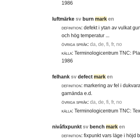
1986
luftmärke
sv
burn
mark
en
definition:
defekt i ytan av vulkat gu
och hög temperatur ...
övriga språk:
da, de, fi, fr, no
källa:
Terminologicentrum TNC: Plast
1986
felhank
sv
defect
mark
en
definition:
markering av fel i dukvara
garnända e.d.
övriga språk:
da, de, fi, fr, no
källa:
Terminologicentrum TNC: Texti
nivåfixpunkt
sv
bench
mark
en
definition:
fixpunkt vars läge i höjd