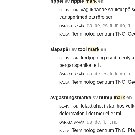
rippel
sv
ripple
mark
en
definition:
vågliknande struktur på 
transportmediets rörelser
övriga språk:
da, de, es, fi, fr, no, ru
källa:
Terminologicentrum TNC: Geol
släpspår
sv
tool
mark
en
definition:
fördjupning i sedimentyta 
bergartspartikel ell ...
övriga språk:
da, de, es, fi, fr, no, ru
källa:
Terminologicentrum TNC: Geol
avgasningsmärke
sv
bump
mark
en
definition:
felaktighet i ytan hos vul
deformation i det mer eller mi ...
övriga språk:
da, de, fi, fr, no
källa:
Terminologicentrum TNC: Plast