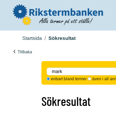
Startsida
Sökresultat
Tillbaka
enbart bland termer
även i all an
Sökresultat