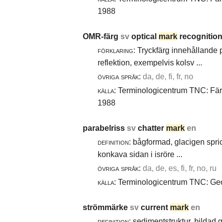
1988
OMR-färg
sv
optical
mark
recognition
förklaring:
Tryckfärg innehållande 
reflektion, exempelvis kolsv ...
övriga språk:
da, de, fi, fr, no
källa:
Terminologicentrum TNC: Färg-
1988
parabelriss
sv
chatter
mark
en
definition:
bågformad, glacigen spric
konkava sidan i isröre ...
övriga språk:
da, de, es, fi, fr, no, ru
källa:
Terminologicentrum TNC: Geol
strömmärke
sv
current
mark
en
definition:
sedimentstruktur, bildad