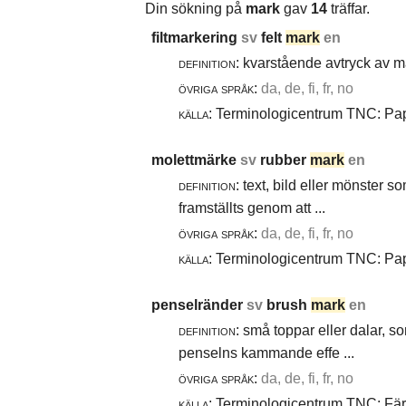
Din sökning på
mark
gav
14
träffar.
filtmarkering
sv
felt
mark
en
definition:
kvarstående avtryck av ma
övriga språk:
da, de, fi, fr, no
källa:
Terminologicentrum TNC: Papp
molettmärke
sv
rubber
mark
en
definition:
text, bild eller mönster 
framställts genom att ...
övriga språk:
da, de, fi, fr, no
källa:
Terminologicentrum TNC: Papp
penselränder
sv
brush
mark
en
definition:
små toppar eller dalar, s
penselns kammande effe ...
övriga språk:
da, de, fi, fr, no
källa:
Terminologicentrum TNC: Färg-