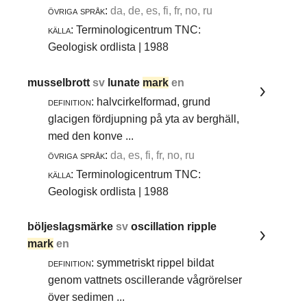
övriga språk:
da, de, es, fi, fr, no, ru
källa:
Terminologicentrum TNC:
Geologisk ordlista | 1988
musselbrott
sv
lunate
mark
en
definition:
halvcirkelformad, grund
glacigen fördjupning på yta av berghäll,
med den konve ...
övriga språk:
da, es, fi, fr, no, ru
källa:
Terminologicentrum TNC:
Geologisk ordlista | 1988
böljeslagsmärke
sv
oscillation ripple
mark
en
definition:
symmetriskt rippel bildat
genom vattnets oscillerande vågrörelser
över sedimen ...