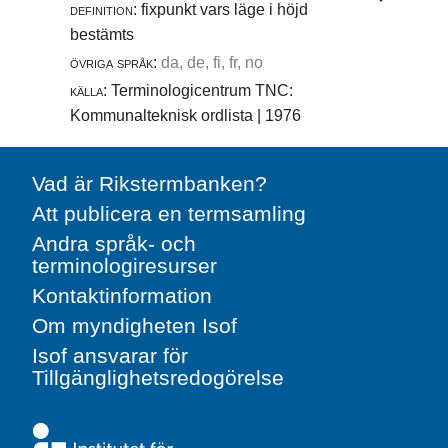
definition:
fixpunkt vars läge i höjd
bestämts
övriga språk:
da, de, fi, fr, no
källa:
Terminologicentrum TNC:
Kommunalteknisk ordlista | 1976
Vad är Rikstermbanken?
Att publicera en termsamling
Andra språk- och
terminologiresurser
Kontaktinformation
Om myndigheten Isof
Isof ansvarar för
Tillgänglighetsredogörelse