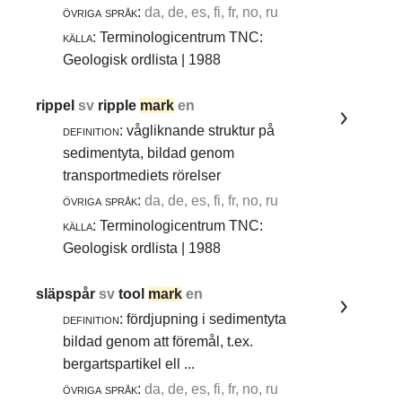
övriga språk:
da, de, es, fi, fr, no, ru
källa:
Terminologicentrum TNC:
Geologisk ordlista | 1988
rippel
sv
ripple
mark
en
definition:
vågliknande struktur på
sedimentyta, bildad genom
transportmediets rörelser
övriga språk:
da, de, es, fi, fr, no, ru
källa:
Terminologicentrum TNC:
Geologisk ordlista | 1988
släpspår
sv
tool
mark
en
definition:
fördjupning i sedimentyta
bildad genom att föremål, t.ex.
bergartspartikel ell ...
övriga språk:
da, de, es, fi, fr, no, ru