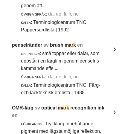
genom att ...
övriga språk:
da, de, fi, fr, no
källa:
Terminologicentrum TNC:
Pappersordlista | 1992
penselränder
sv
brush
mark
en
definition:
små toppar eller dalar, som
uppstår i en färgfilm genom penselns
kammande effe ...
övriga språk:
da, de, fi, fr, no
källa:
Terminologicentrum TNC: Färg-
och lackteknisk ordlista | 1988
OMR-färg
sv
optical
mark
recognition ink
en
förklaring:
Tryckfärg innehållande
pigment med lägsta möjliga reflektion,