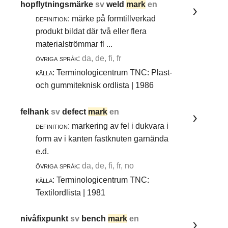
hopflytningsmärke
sv
weld
mark
en
definition:
märke på formtillverkad
produkt bildat där två eller flera
materialströmmar fl ...
övriga språk:
da, de, fi, fr
källa:
Terminologicentrum TNC: Plast-
och gummiteknisk ordlista | 1986
felhank
sv
defect
mark
en
definition:
markering av fel i dukvara i
form av i kanten fastknuten garnända
e.d.
övriga språk:
da, de, fi, fr, no
källa:
Terminologicentrum TNC:
Textilordlista | 1981
nivåfixpunkt
sv
bench
mark
en