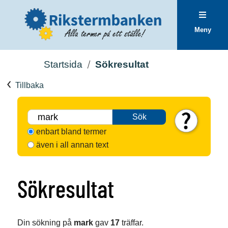
Meny
Startsida
Sökresultat
Tillbaka
Sök
enbart bland termer
även i all annan text
Sökresultat
Din sökning på
mark
gav
17
träffar.