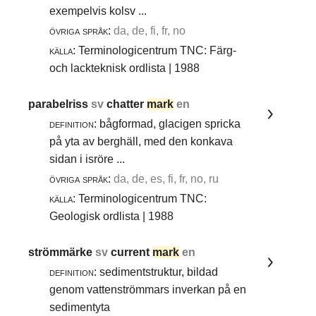
exempelvis kolsv ...
övriga språk:
da, de, fi, fr, no
källa:
Terminologicentrum TNC: Färg-
och lackteknisk ordlista | 1988
parabelriss
sv
chatter
mark
en
definition:
bågformad, glacigen spricka
på yta av berghäll, med den konkava
sidan i isröre ...
övriga språk:
da, de, es, fi, fr, no, ru
källa:
Terminologicentrum TNC:
Geologisk ordlista | 1988
strömmärke
sv
current
mark
en
definition:
sedimentstruktur, bildad
genom vattenströmmars inverkan på en
sedimentyta