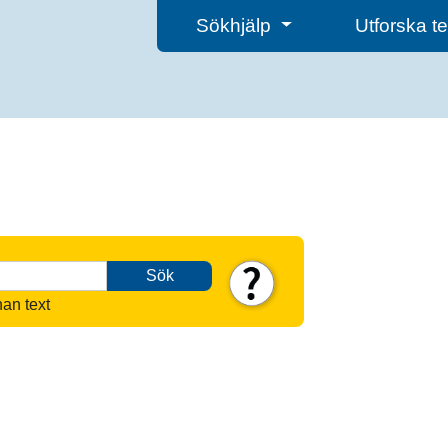
Sökhjälp
Utforska 
Sök
nan text