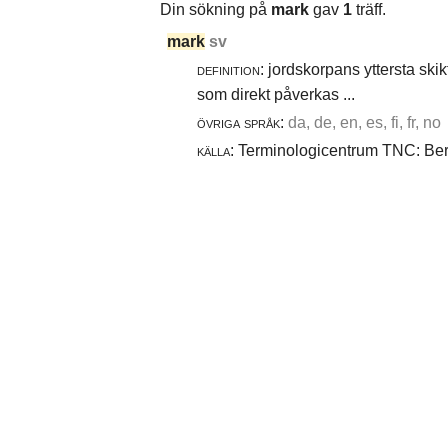
Din sökning på
mark
gav
1
träff.
mark
sv
definition:
jordskorpans yttersta skik
som direkt påverkas ...
övriga språk:
da, de, en, es, fi, fr, no
källa:
Terminologicentrum TNC: Berg