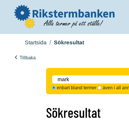
Startsida
Sökresultat
Tillbaka
enbart bland termer
även i all an
Sökresultat