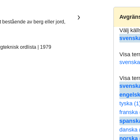
Avgräns
t bestående av berg eller jord,
Välj käl
svenska
teknisk ordlista | 1979
Visa te
svenska
Visa te
svenska
engelsk
tyska (1
franska 
spanska
danska 
norska 