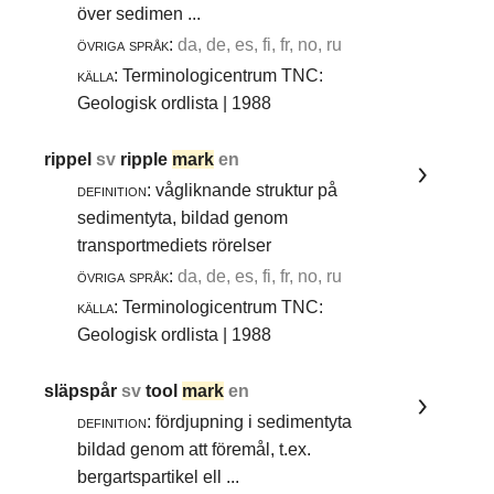
över sedimen ...
övriga språk:
da, de, es, fi, fr, no, ru
källa:
Terminologicentrum TNC:
Geologisk ordlista | 1988
rippel
sv
ripple
mark
en
definition:
vågliknande struktur på
sedimentyta, bildad genom
transportmediets rörelser
övriga språk:
da, de, es, fi, fr, no, ru
källa:
Terminologicentrum TNC:
Geologisk ordlista | 1988
släpspår
sv
tool
mark
en
definition:
fördjupning i sedimentyta
bildad genom att föremål, t.ex.
bergartspartikel ell ...