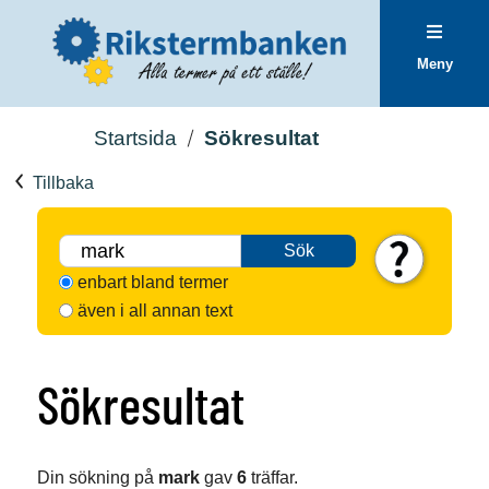
Meny
Startsida
Sökresultat
Tillbaka
Sök
enbart bland termer
även i all annan text
Sökresultat
Din sökning på
mark
gav
6
träffar.