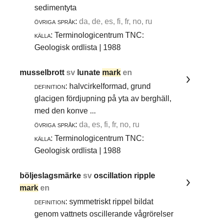
sedimentyta
övriga språk:
da, de, es, fi, fr, no, ru
källa:
Terminologicentrum TNC:
Geologisk ordlista | 1988
musselbrott
sv
lunate
mark
en
definition:
halvcirkelformad, grund
glacigen fördjupning på yta av berghäll,
med den konve ...
övriga språk:
da, es, fi, fr, no, ru
källa:
Terminologicentrum TNC:
Geologisk ordlista | 1988
böljeslagsmärke
sv
oscillation ripple
mark
en
definition:
symmetriskt rippel bildat
genom vattnets oscillerande vågrörelser