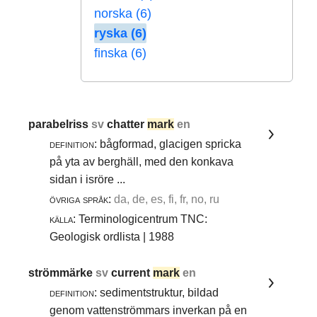
norska (6)
ryska (6)
finska (6)
parabelriss
sv
chatter
mark
en
definition:
bågformad, glacigen spricka
på yta av berghäll, med den konkava
sidan i isröre ...
övriga språk:
da, de, es, fi, fr, no, ru
källa:
Terminologicentrum TNC:
Geologisk ordlista | 1988
strömmärke
sv
current
mark
en
definition:
sedimentstruktur, bildad
genom vattenströmmars inverkan på en