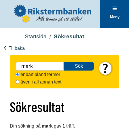
Meny
Startsida
Sökresultat
Tillbaka
Sök
enbart bland termer
även i all annan text
Sökresultat
Din sökning på
mark
gav
1
träff.