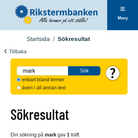
Meny
Startsida
Sökresultat
Tillbaka
Sök
enbart bland termer
även i all annan text
Sökresultat
Din sökning på
mark
gav
1
träff.