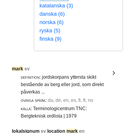
katalanska (3)
danska (6)
norska (6)
ryska (5)
finska (9)
mark
sv
definition:
jordskorpans yttersta skikt
bestående av berg eller jord, som direkt
påverkas ...
övriga språk:
da, de, en, es, fi, fr, no
källa:
Terminologicentrum TNC:
Bergteknisk ordlista | 1979
lokalsignum
sv
location
mark
en