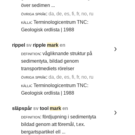
över sedimen ...
övriga språk:
da, de, es, fi, fr, no, ru
källa:
Terminologicentrum TNC:
Geologisk ordlista | 1988
rippel
sv
ripple
mark
en
definition:
vågliknande struktur på
sedimentyta, bildad genom
transportmediets rörelser
övriga språk:
da, de, es, fi, fr, no, ru
källa:
Terminologicentrum TNC:
Geologisk ordlista | 1988
släpspår
sv
tool
mark
en
definition:
fördjupning i sedimentyta
bildad genom att föremål, t.ex.
bergartspartikel ell ...