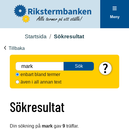
Meny
Startsida
Sökresultat
Tillbaka
Sök
enbart bland termer
även i all annan text
Sökresultat
Din sökning på
mark
gav
9
träffar.