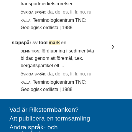
transportmediets rörelser
övriga språk:
da, de, es, fi, fr, no, ru
källa:
Terminologicentrum TNC:
Geologisk ordlista | 1988
släpspår
sv
tool
mark
en
definition:
fördjupning i sedimentyta
bildad genom att föremål, t.ex.
bergartspartikel ell ...
övriga språk:
da, de, es, fi, fr, no, ru
källa:
Terminologicentrum TNC:
Geologisk ordlista | 1988
Vad är Rikstermbanken?
Att publicera en termsamling
Andra språk- och