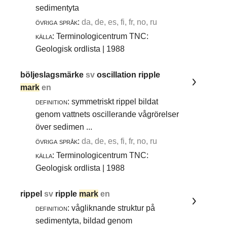
sedimentyta
övriga språk:
da, de, es, fi, fr, no, ru
källa:
Terminologicentrum TNC:
Geologisk ordlista | 1988
böljeslagsmärke
sv
oscillation ripple
mark
en
definition:
symmetriskt rippel bildat
genom vattnets oscillerande vågrörelser
över sedimen ...
övriga språk:
da, de, es, fi, fr, no, ru
källa:
Terminologicentrum TNC:
Geologisk ordlista | 1988
rippel
sv
ripple
mark
en
definition:
vågliknande struktur på
sedimentyta, bildad genom