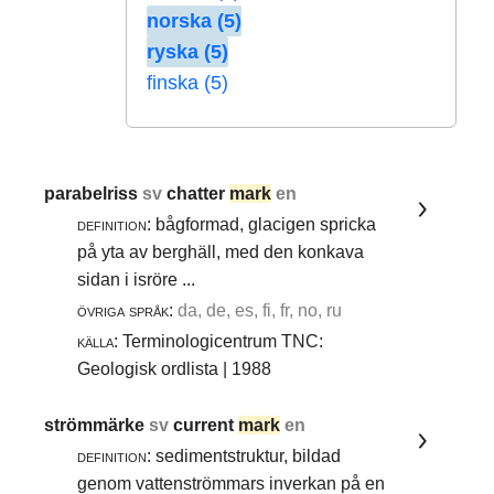
norska (5)
ryska (5)
finska (5)
parabelriss
sv
chatter
mark
en
definition:
bågformad, glacigen spricka
på yta av berghäll, med den konkava
sidan i isröre ...
övriga språk:
da, de, es, fi, fr, no, ru
källa:
Terminologicentrum TNC:
Geologisk ordlista | 1988
strömmärke
sv
current
mark
en
definition:
sedimentstruktur, bildad
genom vattenströmmars inverkan på en