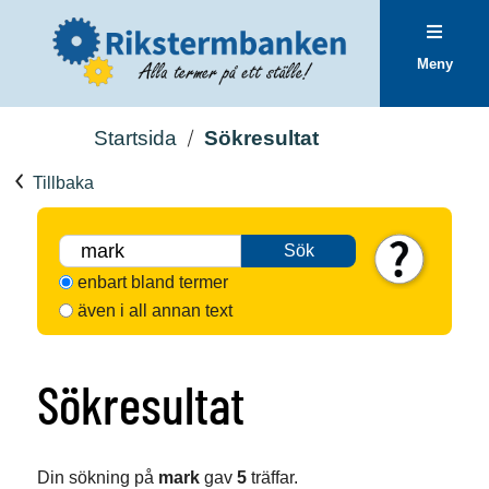
Meny
Startsida
Sökresultat
Tillbaka
Sök
enbart bland termer
även i all annan text
Sökresultat
Din sökning på
mark
gav
5
träffar.