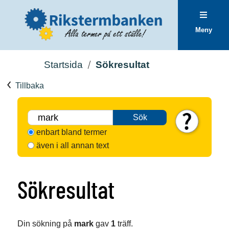
Meny
Startsida
Sökresultat
Tillbaka
Sök
enbart bland termer
även i all annan text
Sökresultat
Din sökning på
mark
gav
1
träff.