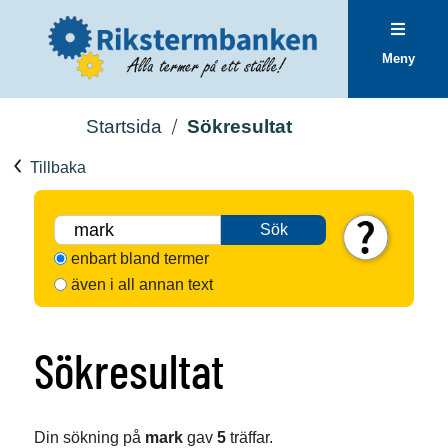
Meny
Startsida
Sökresultat
Tillbaka
Sök
enbart bland termer
även i all annan text
Sökresultat
Din sökning på
mark
gav
5
träffar.