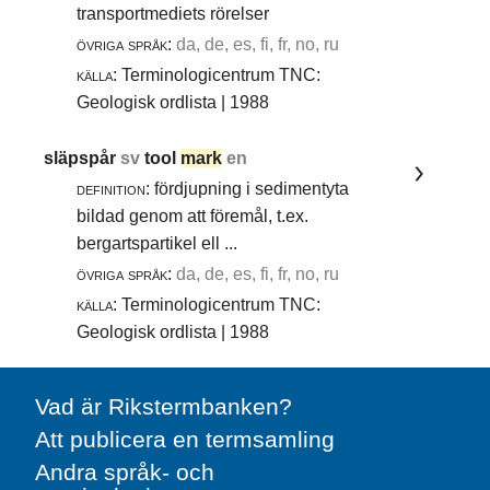
transportmediets rörelser
övriga språk:
da, de, es, fi, fr, no, ru
källa:
Terminologicentrum TNC:
Geologisk ordlista | 1988
släpspår
sv
tool
mark
en
definition:
fördjupning i sedimentyta
bildad genom att föremål, t.ex.
bergartspartikel ell ...
övriga språk:
da, de, es, fi, fr, no, ru
källa:
Terminologicentrum TNC:
Geologisk ordlista | 1988
Vad är Rikstermbanken?
Att publicera en termsamling
Andra språk- och