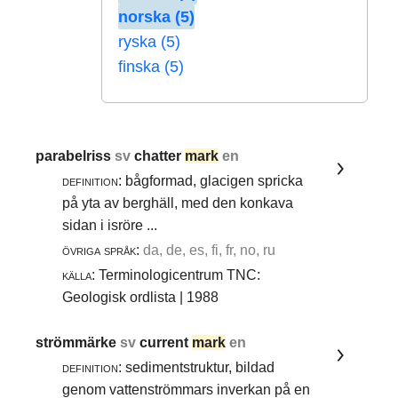
norska (5)
ryska (5)
finska (5)
parabelriss
sv
chatter
mark
en
definition:
bågformad, glacigen spricka
på yta av berghäll, med den konkava
sidan i isröre ...
övriga språk:
da, de, es, fi, fr, no, ru
källa:
Terminologicentrum TNC:
Geologisk ordlista | 1988
strömmärke
sv
current
mark
en
definition:
sedimentstruktur, bildad
genom vattenströmmars inverkan på en