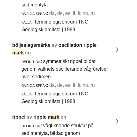
sedimentyta
övriga språk:
da, de, es, fi, fr, no, ru
källa:
Terminologicentrum TNC:
Geologisk ordlista | 1988
böljeslagsmärke
sv
oscillation ripple
mark
en
definition:
symmetriskt rippel bildat
genom vattnets oscillerande vågrörelser
över sedimen ...
övriga språk:
da, de, es, fi, fr, no, ru
källa:
Terminologicentrum TNC:
Geologisk ordlista | 1988
rippel
sv
ripple
mark
en
definition:
vågliknande struktur på
sedimentyta, bildad genom