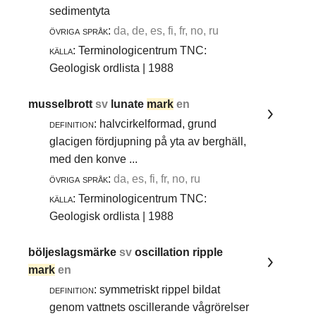
sedimentyta
övriga språk:
da, de, es, fi, fr, no, ru
källa:
Terminologicentrum TNC:
Geologisk ordlista | 1988
musselbrott
sv
lunate
mark
en
definition:
halvcirkelformad, grund
glacigen fördjupning på yta av berghäll,
med den konve ...
övriga språk:
da, es, fi, fr, no, ru
källa:
Terminologicentrum TNC:
Geologisk ordlista | 1988
böljeslagsmärke
sv
oscillation ripple
mark
en
definition:
symmetriskt rippel bildat
genom vattnets oscillerande vågrörelser