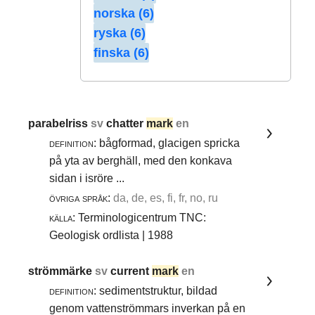
norska (6)
ryska (6)
finska (6)
parabelriss
sv
chatter
mark
en
definition:
bågformad, glacigen spricka
på yta av berghäll, med den konkava
sidan i isröre ...
övriga språk:
da, de, es, fi, fr, no, ru
källa:
Terminologicentrum TNC:
Geologisk ordlista | 1988
strömmärke
sv
current
mark
en
definition:
sedimentstruktur, bildad
genom vattenströmmars inverkan på en