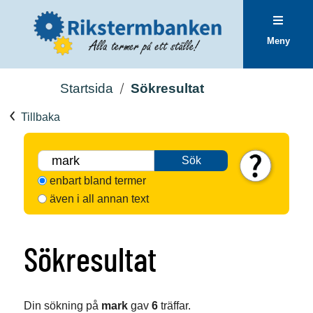
Meny
Startsida
Sökresultat
Tillbaka
Sök
enbart bland termer
även i all annan text
Sökresultat
Din sökning på
mark
gav
6
träffar.