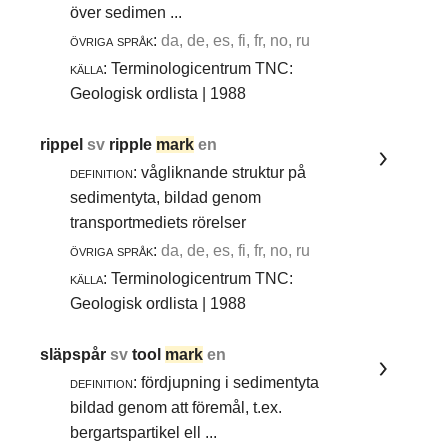
över sedimen ...
övriga språk:
da, de, es, fi, fr, no, ru
källa:
Terminologicentrum TNC:
Geologisk ordlista | 1988
rippel
sv
ripple
mark
en
definition:
vågliknande struktur på
sedimentyta, bildad genom
transportmediets rörelser
övriga språk:
da, de, es, fi, fr, no, ru
källa:
Terminologicentrum TNC:
Geologisk ordlista | 1988
släpspår
sv
tool
mark
en
definition:
fördjupning i sedimentyta
bildad genom att föremål, t.ex.
bergartspartikel ell ...