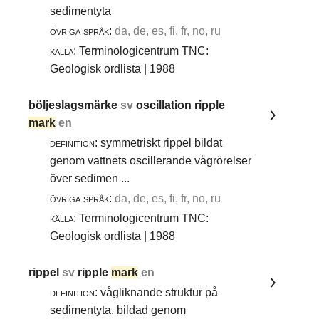
sedimentyta
övriga språk:
da, de, es, fi, fr, no, ru
källa:
Terminologicentrum TNC:
Geologisk ordlista | 1988
böljeslagsmärke
sv
oscillation ripple
mark
en
definition:
symmetriskt rippel bildat
genom vattnets oscillerande vågrörelser
över sedimen ...
övriga språk:
da, de, es, fi, fr, no, ru
källa:
Terminologicentrum TNC:
Geologisk ordlista | 1988
rippel
sv
ripple
mark
en
definition:
vågliknande struktur på
sedimentyta, bildad genom