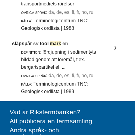
transportmediets rörelser
övriga språk:
da, de, es, fi, fr, no, ru
källa:
Terminologicentrum TNC:
Geologisk ordlista | 1988
släpspår
sv
tool
mark
en
definition:
fördjupning i sedimentyta
bildad genom att föremål, t.ex.
bergartspartikel ell ...
övriga språk:
da, de, es, fi, fr, no, ru
källa:
Terminologicentrum TNC:
Geologisk ordlista | 1988
Vad är Rikstermbanken?
Att publicera en termsamling
Andra språk- och