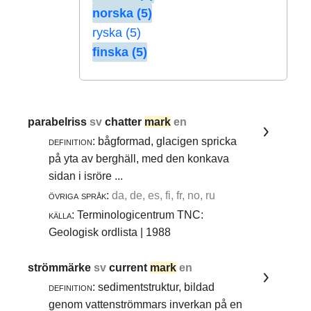
norska (5)
ryska (5)
finska (5)
parabelriss
sv
chatter
mark
en
definition:
bågformad, glacigen spricka
på yta av berghäll, med den konkava
sidan i isröre ...
övriga språk:
da, de, es, fi, fr, no, ru
källa:
Terminologicentrum TNC:
Geologisk ordlista | 1988
strömmärke
sv
current
mark
en
definition:
sedimentstruktur, bildad
genom vattenströmmars inverkan på en