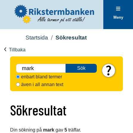
Meny
Startsida
Sökresultat
Tillbaka
Sök
enbart bland termer
även i all annan text
Sökresultat
Din sökning på
mark
gav
5
träffar.