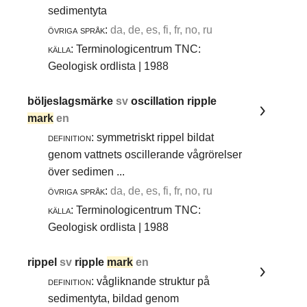
sedimentyta
övriga språk:
da, de, es, fi, fr, no, ru
källa:
Terminologicentrum TNC:
Geologisk ordlista | 1988
böljeslagsmärke
sv
oscillation ripple
mark
en
definition:
symmetriskt rippel bildat
genom vattnets oscillerande vågrörelser
över sedimen ...
övriga språk:
da, de, es, fi, fr, no, ru
källa:
Terminologicentrum TNC:
Geologisk ordlista | 1988
rippel
sv
ripple
mark
en
definition:
vågliknande struktur på
sedimentyta, bildad genom