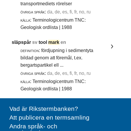
transportmediets rörelser
övriga språk:
da, de, es, fi, fr, no, ru
källa:
Terminologicentrum TNC:
Geologisk ordlista | 1988
släpspår
sv
tool
mark
en
definition:
fördjupning i sedimentyta
bildad genom att föremål, t.ex.
bergartspartikel ell ...
övriga språk:
da, de, es, fi, fr, no, ru
källa:
Terminologicentrum TNC:
Geologisk ordlista | 1988
Vad är Rikstermbanken?
Att publicera en termsamling
Andra språk- och