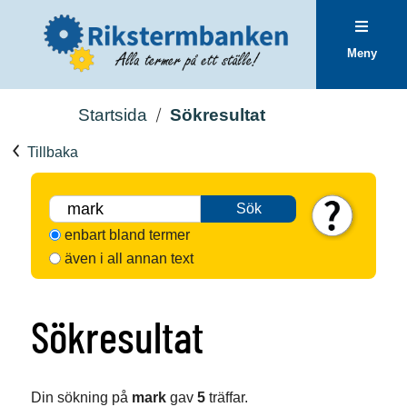
Meny
Startsida
Sökresultat
Tillbaka
Sök
enbart bland termer
även i all annan text
Sökresultat
Din sökning på
mark
gav
5
träffar.