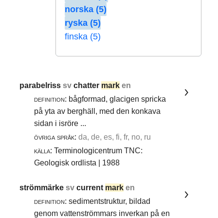
norska (5)
ryska (5)
finska (5)
parabelriss
sv
chatter
mark
en
definition:
bågformad, glacigen spricka
på yta av berghäll, med den konkava
sidan i isröre ...
övriga språk:
da, de, es, fi, fr, no, ru
källa:
Terminologicentrum TNC:
Geologisk ordlista | 1988
strömmärke
sv
current
mark
en
definition:
sedimentstruktur, bildad
genom vattenströmmars inverkan på en