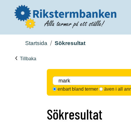
Startsida
Sökresultat
Tillbaka
enbart bland termer
även i all an
Sökresultat