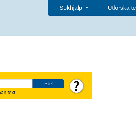
Sökhjälp
Utforska 
Sök
nan text