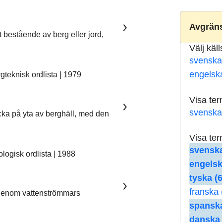
Avgräns
t bestående av berg eller jord,
Välj käl
svenska
engelsk
teknisk ordlista | 1979
Visa te
svenska
ka på yta av berghäll, med den
Visa te
svenska
ogisk ordlista | 1988
engelsk
tyska (6
franska 
 genom vattenströmmars
spanska
danska 