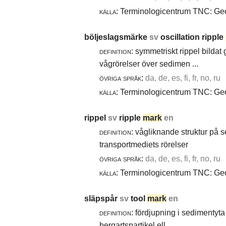
källa:
Terminologicentrum TNC: Geol
böljeslagsmärke
sv
oscillation ripple
definition:
symmetriskt rippel bildat
vågrörelser över sedimen ...
övriga språk:
da, de, es, fi, fr, no, ru
källa:
Terminologicentrum TNC: Geol
rippel
sv
ripple
mark
en
definition:
vågliknande struktur på 
transportmediets rörelser
övriga språk:
da, de, es, fi, fr, no, ru
källa:
Terminologicentrum TNC: Geol
släpspår
sv
tool
mark
en
definition:
fördjupning i sedimentyta 
bergartspartikel ell ...