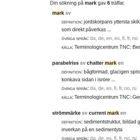
Din sökning på
mark
gav
6
träffar.
mark
sv
definition:
jordskorpans yttersta skik
som direkt påverkas ...
övriga språk:
da, de, en, es, fi, fr, no
källa:
Terminologicentrum TNC: Berg
parabelriss
sv
chatter
mark
en
definition:
bågformad, glacigen spric
konkava sidan i isröre ...
övriga språk:
da, de, es, fi, fr, no, ru
källa:
Terminologicentrum TNC: Geol
strömmärke
sv
current
mark
en
definition:
sedimentstruktur, bildad
inverkan på en sedimentyta
övriga språk:
da, de, es, fi, fr, no, ru