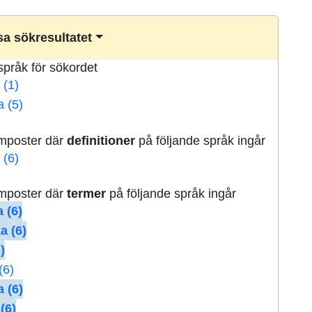
a sökresultatet
lspråk för sökordet
 (1)
a (5)
rmposter där
definitioner
på följande språk ingår
 (6)
rmposter där
termer
på följande språk ingår
 (6)
a (6)
)
(6)
 (6)
(6)