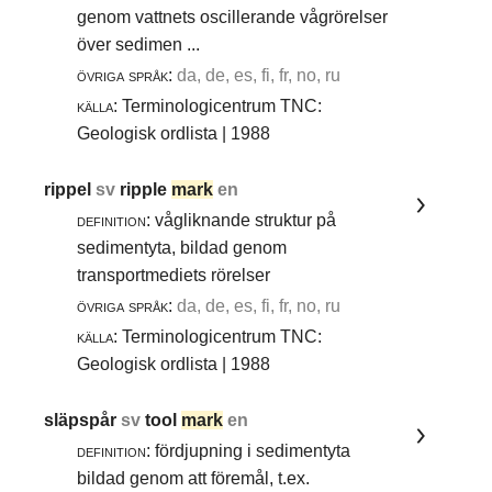
genom vattnets oscillerande vågrörelser
över sedimen ...
övriga språk:
da, de, es, fi, fr, no, ru
källa:
Terminologicentrum TNC:
Geologisk ordlista | 1988
rippel
sv
ripple
mark
en
definition:
vågliknande struktur på
sedimentyta, bildad genom
transportmediets rörelser
övriga språk:
da, de, es, fi, fr, no, ru
källa:
Terminologicentrum TNC:
Geologisk ordlista | 1988
släpspår
sv
tool
mark
en
definition:
fördjupning i sedimentyta
bildad genom att föremål, t.ex.