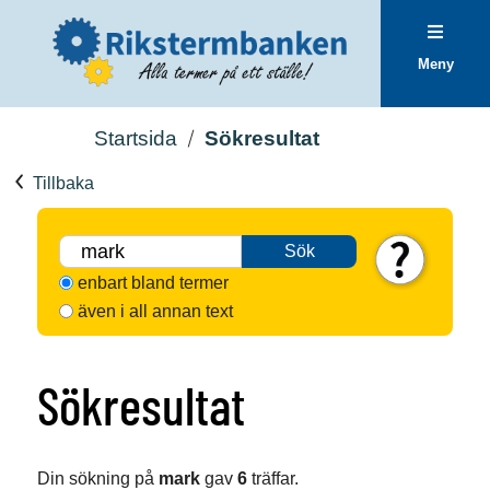
Meny
Startsida
Sökresultat
Tillbaka
Sök
enbart bland termer
även i all annan text
Sökresultat
Din sökning på
mark
gav
6
träffar.