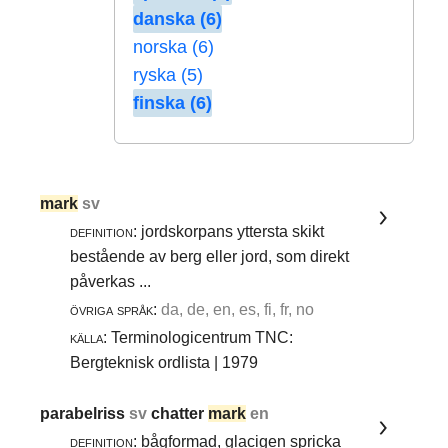
danska (6)
norska (6)
ryska (5)
finska (6)
mark
sv
definition:
jordskorpans yttersta skikt
bestående av berg eller jord, som direkt
påverkas ...
övriga språk:
da, de, en, es, fi, fr, no
källa:
Terminologicentrum TNC:
Bergteknisk ordlista | 1979
parabelriss
sv
chatter
mark
en
definition:
bågformad, glacigen spricka