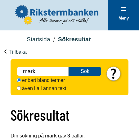
Meny
Startsida
Sökresultat
Tillbaka
Sök
enbart bland termer
även i all annan text
Sökresultat
Din sökning på
mark
gav
3
träffar.