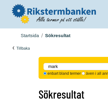
Startsida
Sökresultat
Tillbaka
enbart bland termer
även i all an
Sökresultat