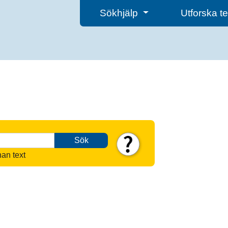
Sökhjälp
Utforska 
Sök
nan text