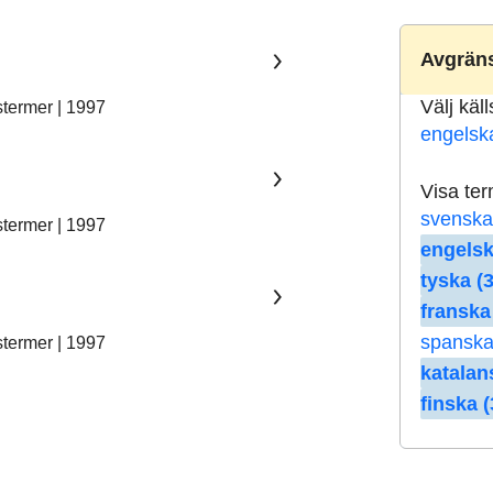
Avgräns
Välj käl
stermer | 1997
engelsk
Visa te
svenska
stermer | 1997
engelsk
tyska (3
franska
spanska
stermer | 1997
katalan
finska (