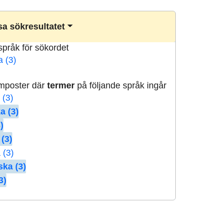
a sökresultatet
lspråk för sökordet
a (3)
rmposter där
termer
på följande språk ingår
 (3)
a (3)
)
 (3)
 (3)
ska (3)
3)