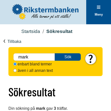
Meny
Startsida
Sökresultat
Tillbaka
Sök
enbart bland termer
även i all annan text
Sökresultat
Din sökning på
mark
gav
3
träffar.