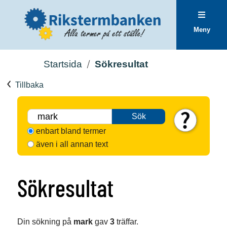
Meny
Startsida
Sökresultat
Tillbaka
Sök
enbart bland termer
även i all annan text
Sökresultat
Din sökning på
mark
gav
3
träffar.