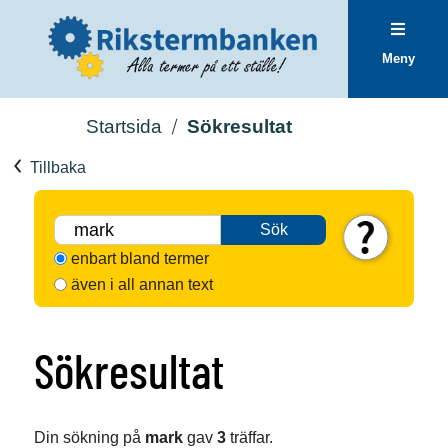
Meny
Startsida
Sökresultat
Tillbaka
Sök
enbart bland termer
även i all annan text
Sökresultat
Din sökning på
mark
gav
3
träffar.