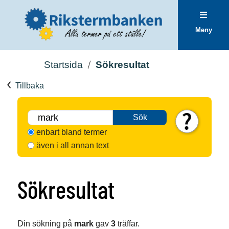
Meny
Startsida
Sökresultat
Tillbaka
Sök
enbart bland termer
även i all annan text
Sökresultat
Din sökning på
mark
gav
3
träffar.