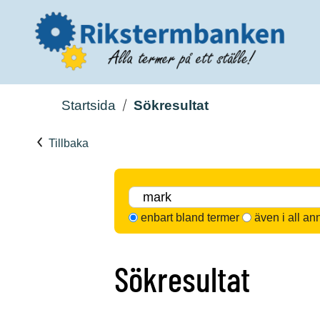
Startsida
Sökresultat
Tillbaka
enbart bland termer
även i all an
Sökresultat