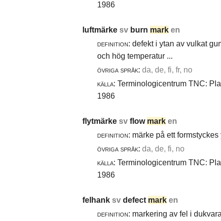
1986
luftmärke
sv
burn
mark
en
definition:
defekt i ytan av vulkat gu
och hög temperatur ...
övriga språk:
da, de, fi, fr, no
källa:
Terminologicentrum TNC: Plast
1986
flytmärke
sv
flow
mark
en
definition:
märke på ett formstyckes y
övriga språk:
da, de, fi, no
källa:
Terminologicentrum TNC: Plast
1986
felhank
sv
defect
mark
en
definition:
markering av fel i dukvara