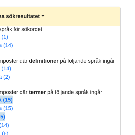
a sökresultatet
lspråk för sökordet
 (1)
a (14)
rmposter där
definitioner
på följande språk ingår
 (14)
a (2)
rmposter där
termer
på följande språk ingår
 (15)
a (15)
15)
(14)
 (6)