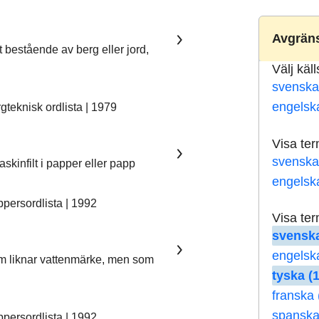
Avgräns
t bestående av berg eller jord,
Välj käl
svenska
engelsk
teknisk ordlista | 1979
Visa te
svenska
skinfilt i papper eller papp
engelsk
ersordlista | 1992
Visa te
svenska
engelsk
som liknar vattenmärke, men som
tyska (
franska 
spanska
ersordlista | 1992