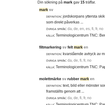
Din sökning på
mark
gav
15
träffar.
mark
sv
definition:
jordskorpans yttersta skik
som direkt påverkas ...
övriga språk:
da, de, en, es, fi, fr, no
källa:
Terminologicentrum TNC: Berg
filtmarkering
sv
felt
mark
en
definition:
kvarstående avtryck av ma
övriga språk:
da, de, fi, fr, no
källa:
Terminologicentrum TNC: Papp
molettmärke
sv
rubber
mark
en
definition:
text, bild eller mönster 
framställts genom att ...
övriga språk:
da, de, fi, fr, no
källa:
Terminologicentrum TNC: Papp