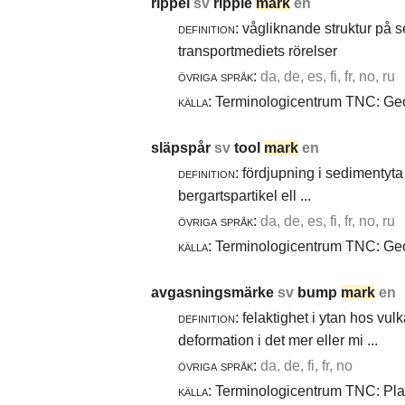
rippel
sv
ripple
mark
en
definition:
vågliknande struktur på 
transportmediets rörelser
övriga språk:
da, de, es, fi, fr, no, ru
källa:
Terminologicentrum TNC: Geol
släpspår
sv
tool
mark
en
definition:
fördjupning i sedimentyta 
bergartspartikel ell ...
övriga språk:
da, de, es, fi, fr, no, ru
källa:
Terminologicentrum TNC: Geol
avgasningsmärke
sv
bump
mark
en
definition:
felaktighet i ytan hos vul
deformation i det mer eller mi ...
övriga språk:
da, de, fi, fr, no
källa:
Terminologicentrum TNC: Plast