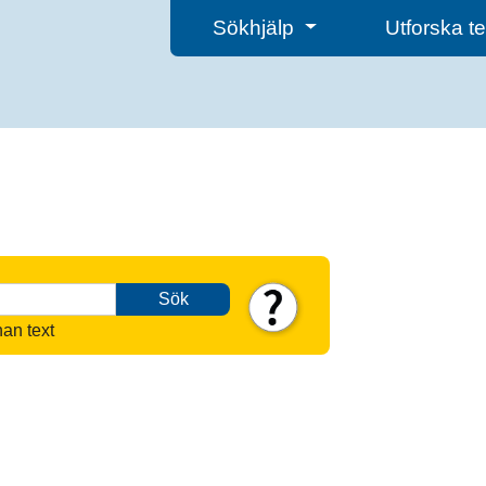
Sökhjälp
Utforska 
Sök
nan text