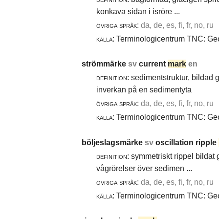
konkava sidan i isröre ...
övriga språk:
da, de, es, fi, fr, no, ru
källa:
Terminologicentrum TNC: Geol
strömmärke
sv
current
mark
en
definition:
sedimentstruktur, bildad
inverkan på en sedimentyta
övriga språk:
da, de, es, fi, fr, no, ru
källa:
Terminologicentrum TNC: Geol
böljeslagsmärke
sv
oscillation ripple
definition:
symmetriskt rippel bildat
vågrörelser över sedimen ...
övriga språk:
da, de, es, fi, fr, no, ru
källa:
Terminologicentrum TNC: Geol