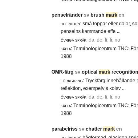
penselränder
sv
brush
mark
en
definition:
små toppar eller dalar, s
penselns kammande effe ...
övriga språk:
da, de, fi, fr, no
källa:
Terminologicentrum TNC: Färg-
1988
OMR-färg
sv
optical
mark
recognition
förklaring:
Tryckfärg innehållande 
reflektion, exempelvis kolsv ...
övriga språk:
da, de, fi, fr, no
källa:
Terminologicentrum TNC: Färg-
1988
parabelriss
sv
chatter
mark
en
definition:
bågformad, glacigen spric