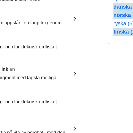
danska 
norska 
om uppstår i en färgfilm genom
ryska (5
finska (
 och lackteknisk ordlista |
 ink
en
pigment med lägsta möjliga
 och lackteknisk ordlista |
ka på yta av berghäll, med den