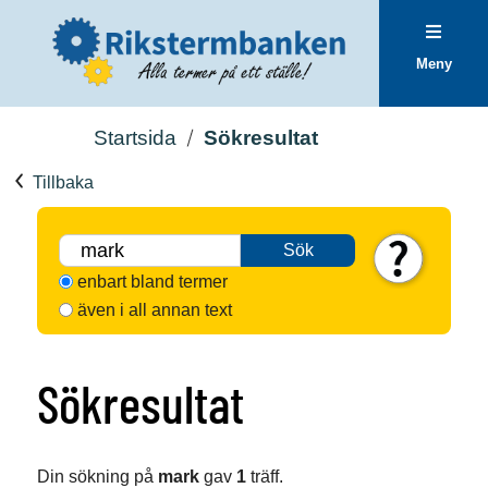
Meny
Startsida
Sökresultat
Tillbaka
Sök
enbart bland termer
även i all annan text
Sökresultat
Din sökning på
mark
gav
1
träff.