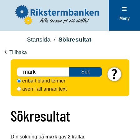
Meny
Startsida
Sökresultat
Tillbaka
Sök
enbart bland termer
även i all annan text
Sökresultat
Din sökning på
mark
gav
2
träffar.