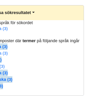
a sökresultatet
lspråk för sökordet
a (3)
rmposter där
termer
på följande språk ingår
 (3)
a (3)
)
(3)
 (3)
ska (3)
3)