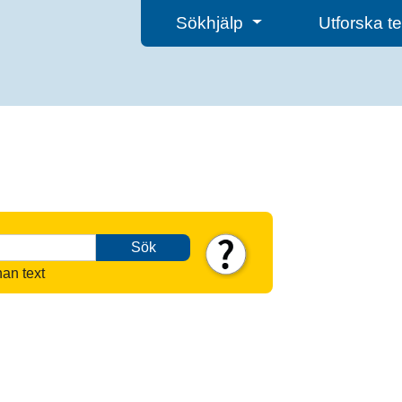
Sökhjälp
Utforska 
Sök
nan text