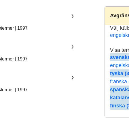
Avgräns
Välj käl
stermer | 1997
engelsk
Visa te
svenska
stermer | 1997
engelsk
tyska (3
franska 
spanska
stermer | 1997
katalan
finska (