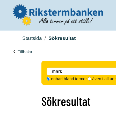
Startsida
Sökresultat
Tillbaka
enbart bland termer
även i all an
Sökresultat