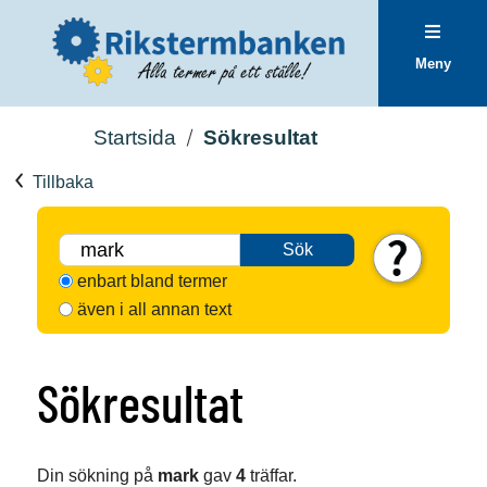
Meny
Startsida
Sökresultat
Tillbaka
Sök
enbart bland termer
även i all annan text
Sökresultat
Din sökning på
mark
gav
4
träffar.