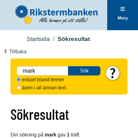
Meny
Startsida
Sökresultat
Tillbaka
Sök
enbart bland termer
även i all annan text
Sökresultat
Din sökning på
mark
gav
1
träff.