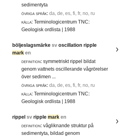
sedimentyta
övriga språk:
da, de, es, fi, fr, no, ru
källa:
Terminologicentrum TNC:
Geologisk ordlista | 1988
böljeslagsmärke
sv
oscillation ripple
mark
en
definition:
symmetriskt rippel bildat
genom vattnets oscillerande vågrörelser
över sedimen ...
övriga språk:
da, de, es, fi, fr, no, ru
källa:
Terminologicentrum TNC:
Geologisk ordlista | 1988
rippel
sv
ripple
mark
en
definition:
vågliknande struktur på
sedimentyta, bildad genom