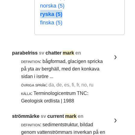
norska (5)
ryska (5)
finska (5)
parabelriss
sv
chatter
mark
en
definition:
bågformad, glacigen spricka
på yta av berghäll, med den konkava
sidan i isröre ...
övriga språk:
da, de, es, fi, fr, no, ru
källa:
Terminologicentrum TNC:
Geologisk ordlista | 1988
strömmärke
sv
current
mark
en
definition:
sedimentstruktur, bildad
genom vattenströmmars inverkan på en