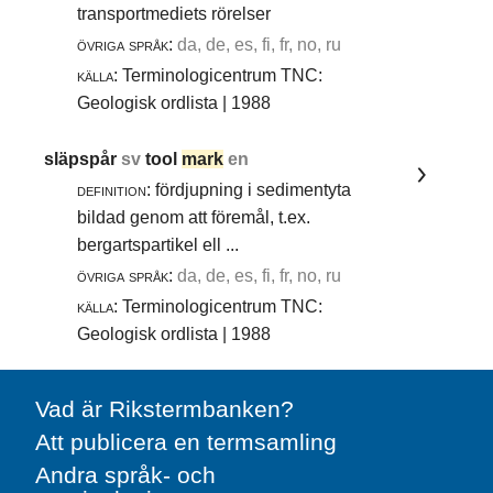
transportmediets rörelser
övriga språk:
da, de, es, fi, fr, no, ru
källa:
Terminologicentrum TNC:
Geologisk ordlista | 1988
släpspår
sv
tool
mark
en
definition:
fördjupning i sedimentyta
bildad genom att föremål, t.ex.
bergartspartikel ell ...
övriga språk:
da, de, es, fi, fr, no, ru
källa:
Terminologicentrum TNC:
Geologisk ordlista | 1988
Vad är Rikstermbanken?
Att publicera en termsamling
Andra språk- och