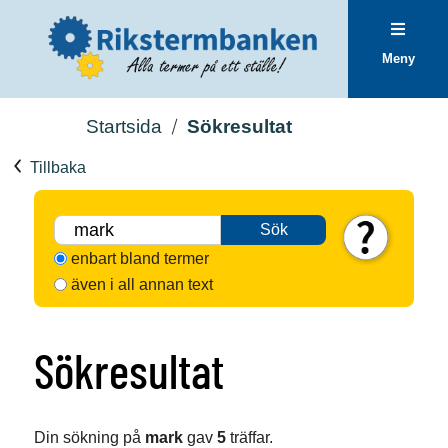
Meny
Startsida
Sökresultat
Tillbaka
Sök
enbart bland termer
även i all annan text
Sökresultat
Din sökning på
mark
gav
5
träffar.