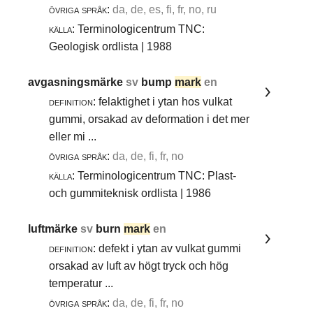
övriga språk:
da, de, es, fi, fr, no, ru
källa:
Terminologicentrum TNC:
Geologisk ordlista | 1988
avgasningsmärke
sv
bump
mark
en
definition:
felaktighet i ytan hos vulkat
gummi, orsakad av deformation i det mer
eller mi ...
övriga språk:
da, de, fi, fr, no
källa:
Terminologicentrum TNC: Plast-
och gummiteknisk ordlista | 1986
luftmärke
sv
burn
mark
en
definition:
defekt i ytan av vulkat gummi
orsakad av luft av högt tryck och hög
temperatur ...
övriga språk:
da, de, fi, fr, no