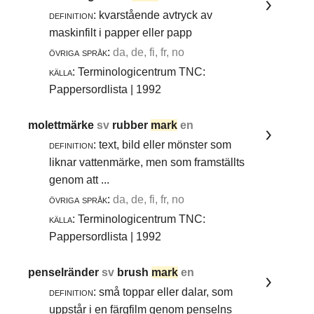
definition:
kvarstående avtryck av
maskinfilt i papper eller papp
övriga språk:
da, de, fi, fr, no
källa:
Terminologicentrum TNC:
Pappersordlista | 1992
molettmärke
sv
rubber
mark
en
definition:
text, bild eller mönster som
liknar vattenmärke, men som framställts
genom att ...
övriga språk:
da, de, fi, fr, no
källa:
Terminologicentrum TNC:
Pappersordlista | 1992
penselränder
sv
brush
mark
en
definition:
små toppar eller dalar, som
uppstår i en färgfilm genom penselns