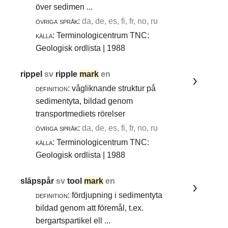
över sedimen ...
övriga språk:
da, de, es, fi, fr, no, ru
källa:
Terminologicentrum TNC:
Geologisk ordlista | 1988
rippel
sv
ripple
mark
en
definition:
vågliknande struktur på
sedimentyta, bildad genom
transportmediets rörelser
övriga språk:
da, de, es, fi, fr, no, ru
källa:
Terminologicentrum TNC:
Geologisk ordlista | 1988
släpspår
sv
tool
mark
en
definition:
fördjupning i sedimentyta
bildad genom att föremål, t.ex.
bergartspartikel ell ...