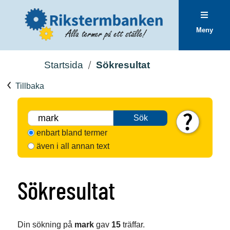
Meny
Startsida
Sökresultat
Tillbaka
Sök
enbart bland termer
även i all annan text
Sökresultat
Din sökning på
mark
gav
15
träffar.