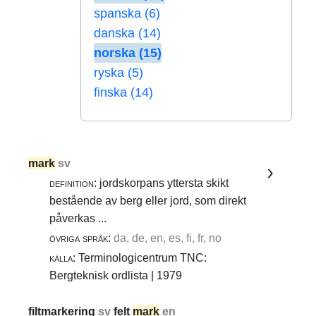
spanska (6)
danska (14)
norska (15)
ryska (5)
finska (14)
mark
sv
definition:
jordskorpans yttersta skikt
bestående av berg eller jord, som direkt
påverkas ...
övriga språk:
da, de, en, es, fi, fr, no
källa:
Terminologicentrum TNC:
Bergteknisk ordlista | 1979
filtmarkering
sv
felt
mark
en