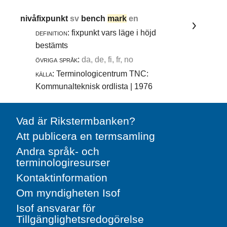
nivåfixpunkt
sv
bench
mark
en
definition:
fixpunkt vars läge i höjd
bestämts
övriga språk:
da, de, fi, fr, no
källa:
Terminologicentrum TNC:
Kommunalteknisk ordlista | 1976
Vad är Rikstermbanken?
Att publicera en termsamling
Andra språk- och
terminologiresurser
Kontaktinformation
Om myndigheten Isof
Isof ansvarar för
Tillgänglighetsredogörelse