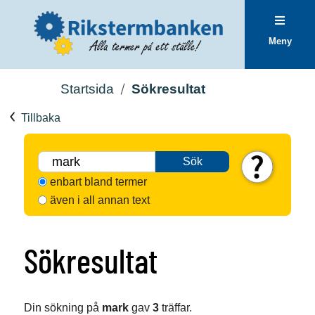
Meny
Startsida
Sökresultat
Tillbaka
Sök
enbart bland termer
även i all annan text
Sökresultat
Din sökning på
mark
gav
3
träffar.