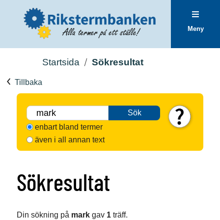
Meny
Startsida
Sökresultat
Tillbaka
Sök
enbart bland termer
även i all annan text
Sökresultat
Din sökning på
mark
gav
1
träff.