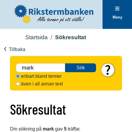
Meny
Startsida
Sökresultat
Tillbaka
Sök
enbart bland termer
även i all annan text
Sökresultat
Din sökning på
mark
gav
5
träffar.