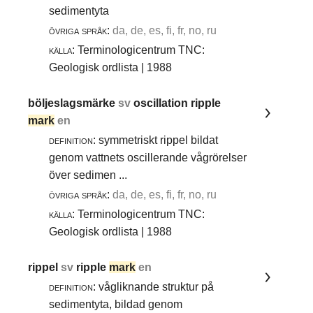
sedimentyta
övriga språk:
da, de, es, fi, fr, no, ru
källa:
Terminologicentrum TNC:
Geologisk ordlista | 1988
böljeslagsmärke
sv
oscillation ripple
mark
en
definition:
symmetriskt rippel bildat
genom vattnets oscillerande vågrörelser
över sedimen ...
övriga språk:
da, de, es, fi, fr, no, ru
källa:
Terminologicentrum TNC:
Geologisk ordlista | 1988
rippel
sv
ripple
mark
en
definition:
vågliknande struktur på
sedimentyta, bildad genom