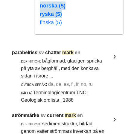
norska (5)
ryska (5)
finska (5)
parabelriss
sv
chatter
mark
en
definition:
bågformad, glacigen spricka
på yta av berghäll, med den konkava
sidan i isröre ...
övriga språk:
da, de, es, fi, fr, no, ru
källa:
Terminologicentrum TNC:
Geologisk ordlista | 1988
strömmärke
sv
current
mark
en
definition:
sedimentstruktur, bildad
genom vattenströmmars inverkan på en