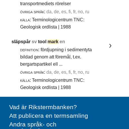
transportmediets rörelser
övriga språk:
da, de, es, fi, fr, no, ru
källa:
Terminologicentrum TNC:
Geologisk ordlista | 1988
släpspår
sv
tool
mark
en
definition:
fördjupning i sedimentyta
bildad genom att föremål, t.ex.
bergartspartikel ell ...
övriga språk:
da, de, es, fi, fr, no, ru
källa:
Terminologicentrum TNC:
Geologisk ordlista | 1988
Vad är Rikstermbanken?
Att publicera en termsamling
Andra språk- och