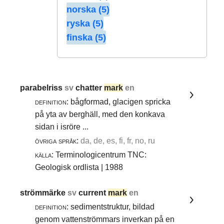
norska (5)
ryska (5)
finska (5)
parabelriss
sv
chatter
mark
en
definition:
bågformad, glacigen spricka
på yta av berghäll, med den konkava
sidan i isröre ...
övriga språk:
da, de, es, fi, fr, no, ru
källa:
Terminologicentrum TNC:
Geologisk ordlista | 1988
strömmärke
sv
current
mark
en
definition:
sedimentstruktur, bildad
genom vattenströmmars inverkan på en