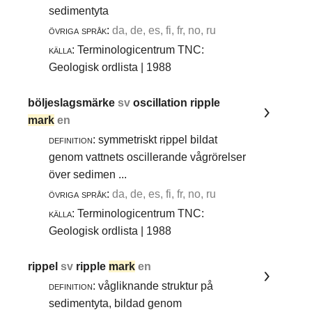
sedimentyta
övriga språk:
da, de, es, fi, fr, no, ru
källa:
Terminologicentrum TNC:
Geologisk ordlista | 1988
böljeslagsmärke
sv
oscillation ripple
mark
en
definition:
symmetriskt rippel bildat
genom vattnets oscillerande vågrörelser
över sedimen ...
övriga språk:
da, de, es, fi, fr, no, ru
källa:
Terminologicentrum TNC:
Geologisk ordlista | 1988
rippel
sv
ripple
mark
en
definition:
vågliknande struktur på
sedimentyta, bildad genom