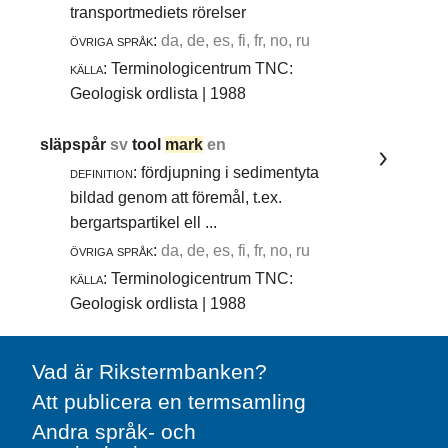
transportmediets rörelser
övriga språk:
da, de, es, fi, fr, no, ru
källa:
Terminologicentrum TNC:
Geologisk ordlista | 1988
släpspår
sv
tool
mark
en
definition:
fördjupning i sedimentyta
bildad genom att föremål, t.ex.
bergartspartikel ell ...
övriga språk:
da, de, es, fi, fr, no, ru
källa:
Terminologicentrum TNC:
Geologisk ordlista | 1988
Vad är Rikstermbanken?
Att publicera en termsamling
Andra språk- och