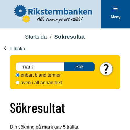
Meny
Startsida
Sökresultat
Tillbaka
Sök
enbart bland termer
även i all annan text
Sökresultat
Din sökning på
mark
gav
5
träffar.