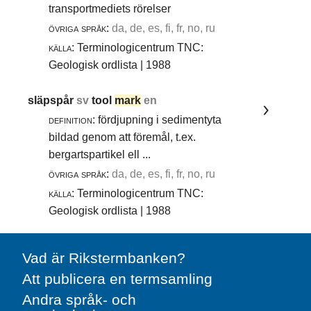
transportmediets rörelser
övriga språk:
da, de, es, fi, fr, no, ru
källa:
Terminologicentrum TNC:
Geologisk ordlista | 1988
släpspår
sv
tool
mark
en
definition:
fördjupning i sedimentyta
bildad genom att föremål, t.ex.
bergartspartikel ell ...
övriga språk:
da, de, es, fi, fr, no, ru
källa:
Terminologicentrum TNC:
Geologisk ordlista | 1988
Vad är Rikstermbanken?
Att publicera en termsamling
Andra språk- och