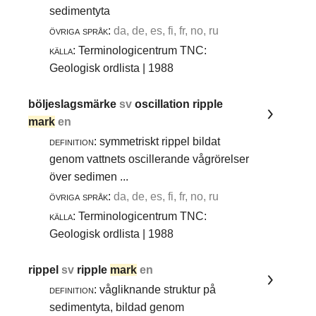
sedimentyta
övriga språk:
da, de, es, fi, fr, no, ru
källa:
Terminologicentrum TNC:
Geologisk ordlista | 1988
böljeslagsmärke
sv
oscillation ripple
mark
en
definition:
symmetriskt rippel bildat
genom vattnets oscillerande vågrörelser
över sedimen ...
övriga språk:
da, de, es, fi, fr, no, ru
källa:
Terminologicentrum TNC:
Geologisk ordlista | 1988
rippel
sv
ripple
mark
en
definition:
vågliknande struktur på
sedimentyta, bildad genom