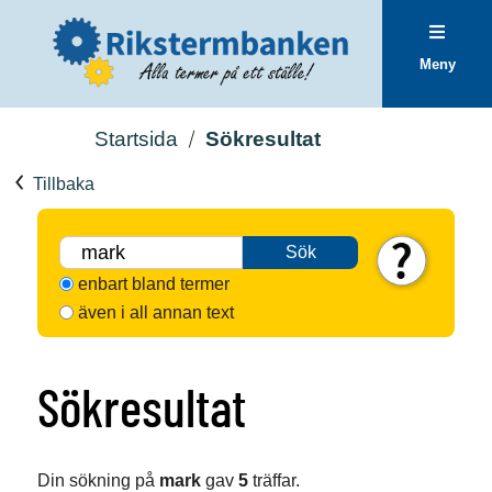
Meny
Startsida
Sökresultat
Tillbaka
Sök
enbart bland termer
även i all annan text
Sökresultat
Din sökning på
mark
gav
5
träffar.