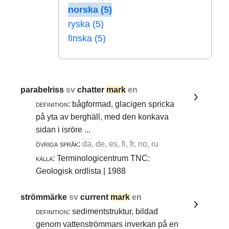
norska (5)
ryska (5)
finska (5)
parabelriss
sv
chatter
mark
en
definition:
bågformad, glacigen spricka
på yta av berghäll, med den konkava
sidan i isröre ...
övriga språk:
da, de, es, fi, fr, no, ru
källa:
Terminologicentrum TNC:
Geologisk ordlista | 1988
strömmärke
sv
current
mark
en
definition:
sedimentstruktur, bildad
genom vattenströmmars inverkan på en