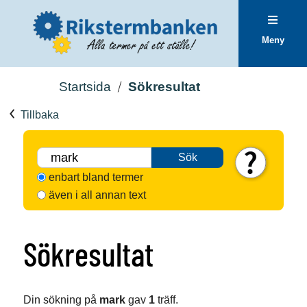
Meny
Startsida
Sökresultat
Tillbaka
Sök
enbart bland termer
även i all annan text
Sökresultat
Din sökning på
mark
gav
1
träff.