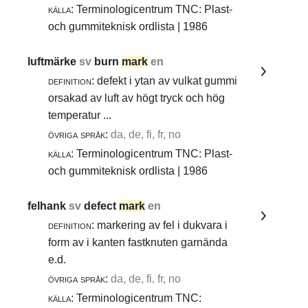
källa:
Terminologicentrum TNC: Plast-
och gummiteknisk ordlista | 1986
luftmärke
sv
burn
mark
en
definition:
defekt i ytan av vulkat gummi
orsakad av luft av högt tryck och hög
temperatur ...
övriga språk:
da, de, fi, fr, no
källa:
Terminologicentrum TNC: Plast-
och gummiteknisk ordlista | 1986
felhank
sv
defect
mark
en
definition:
markering av fel i dukvara i
form av i kanten fastknuten garnända
e.d.
övriga språk:
da, de, fi, fr, no
källa:
Terminologicentrum TNC: