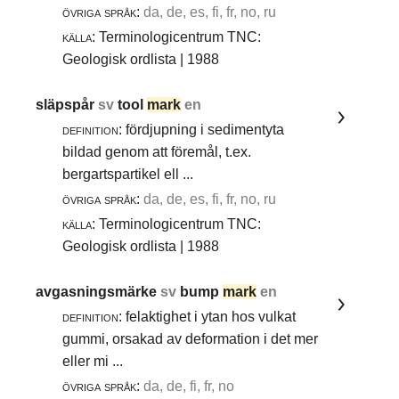
övriga språk:
da, de, es, fi, fr, no, ru
källa:
Terminologicentrum TNC:
Geologisk ordlista | 1988
släpspår
sv
tool
mark
en
definition:
fördjupning i sedimentyta
bildad genom att föremål, t.ex.
bergartspartikel ell ...
övriga språk:
da, de, es, fi, fr, no, ru
källa:
Terminologicentrum TNC:
Geologisk ordlista | 1988
avgasningsmärke
sv
bump
mark
en
definition:
felaktighet i ytan hos vulkat
gummi, orsakad av deformation i det mer
eller mi ...
övriga språk:
da, de, fi, fr, no