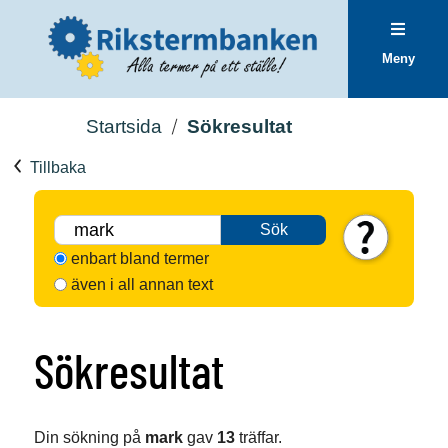
Meny
Startsida
Sökresultat
Tillbaka
Sök
enbart bland termer
även i all annan text
Sökresultat
Din sökning på
mark
gav
13
träffar.