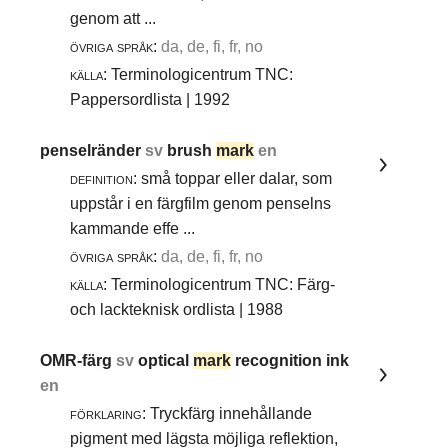
genom att ...
övriga språk:
da, de, fi, fr, no
källa:
Terminologicentrum TNC:
Pappersordlista | 1992
penselränder
sv
brush
mark
en
definition:
små toppar eller dalar, som
uppstår i en färgfilm genom penselns
kammande effe ...
övriga språk:
da, de, fi, fr, no
källa:
Terminologicentrum TNC: Färg-
och lackteknisk ordlista | 1988
OMR-färg
sv
optical
mark
recognition ink
en
förklaring:
Tryckfärg innehållande
pigment med lägsta möjliga reflektion,