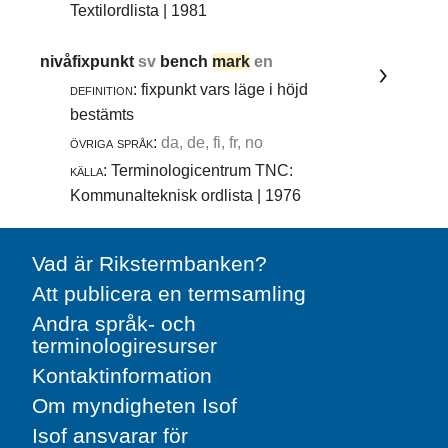
Textilordlista | 1981
nivåfixpunkt
sv
bench
mark
en
definition:
fixpunkt vars läge i höjd
bestämts
övriga språk:
da, de, fi, fr, no
källa:
Terminologicentrum TNC:
Kommunalteknisk ordlista | 1976
Vad är Rikstermbanken?
Att publicera en termsamling
Andra språk- och
terminologiresurser
Kontaktinformation
Om myndigheten Isof
Isof ansvarar för