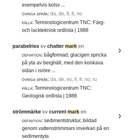
exempelvis kolsv ...
övriga språk:
da, de, fi, fr, no
källa:
Terminologicentrum TNC: Färg-
och lackteknisk ordlista | 1988
parabelriss
sv
chatter
mark
en
definition:
bågformad, glacigen spricka
på yta av berghäll, med den konkava
sidan i isröre ...
övriga språk:
da, de, es, fi, fr, no, ru
källa:
Terminologicentrum TNC:
Geologisk ordlista | 1988
strömmärke
sv
current
mark
en
definition:
sedimentstruktur, bildad
genom vattenströmmars inverkan på en
sedimentyta