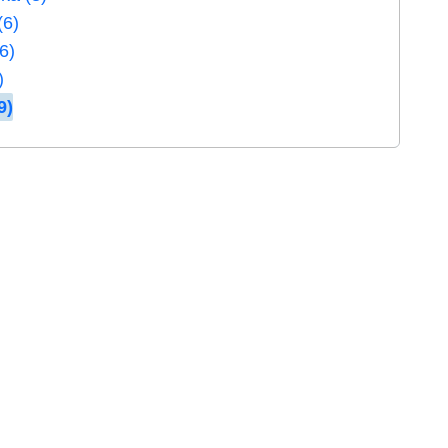
(6)
6)
)
9)