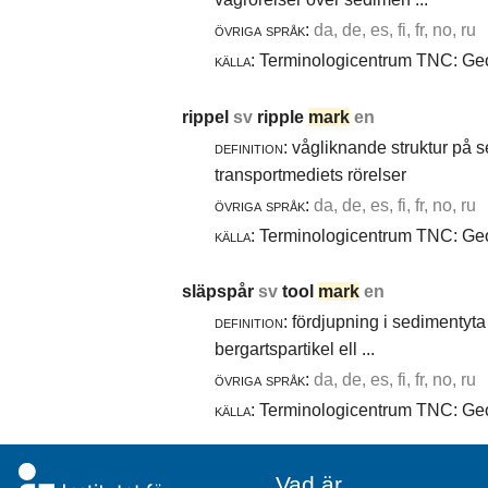
övriga språk:
da, de, es, fi, fr, no, ru
källa:
Terminologicentrum TNC: Geol
rippel
sv
ripple
mark
en
definition:
vågliknande struktur på 
transportmediets rörelser
övriga språk:
da, de, es, fi, fr, no, ru
källa:
Terminologicentrum TNC: Geol
släpspår
sv
tool
mark
en
definition:
fördjupning i sedimentyta 
bergartspartikel ell ...
övriga språk:
da, de, es, fi, fr, no, ru
källa:
Terminologicentrum TNC: Geol
Vad är