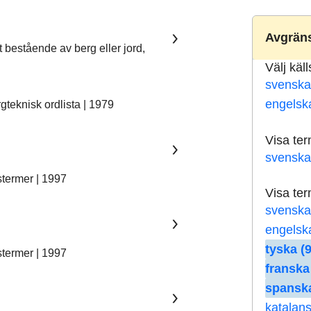
Avgräns
t bestående av berg eller jord,
Välj käl
svenska
engelsk
teknisk ordlista | 1979
Visa te
svenska
stermer | 1997
Visa te
svenska
engelsk
tyska (9
stermer | 1997
franska
spanska
katalans