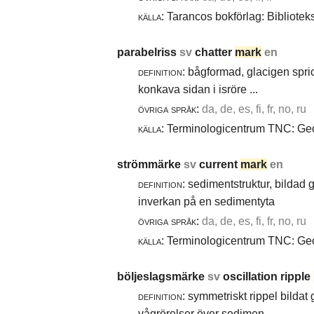
källa:
Tarancos bokförlag: Bibliotek
parabelriss
sv
chatter
mark
en
definition:
bågformad, glacigen spric
konkava sidan i isröre ...
övriga språk:
da, de, es, fi, fr, no, ru
källa:
Terminologicentrum TNC: Geol
strömmärke
sv
current
mark
en
definition:
sedimentstruktur, bildad
inverkan på en sedimentyta
övriga språk:
da, de, es, fi, fr, no, ru
källa:
Terminologicentrum TNC: Geol
böljeslagsmärke
sv
oscillation ripple
definition:
symmetriskt rippel bildat
vågrörelser över sedimen ...