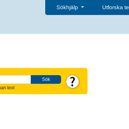
Sökhjälp
Utforska 
Sök
nan text