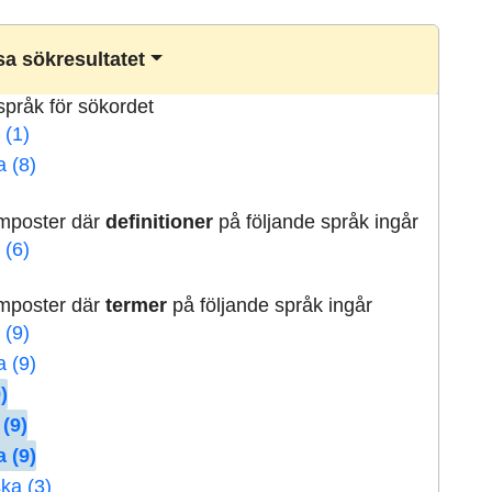
a sökresultatet
lspråk för sökordet
 (1)
a (8)
rmposter där
definitioner
på följande språk ingår
 (6)
rmposter där
termer
på följande språk ingår
 (9)
a (9)
)
 (9)
 (9)
ka (3)