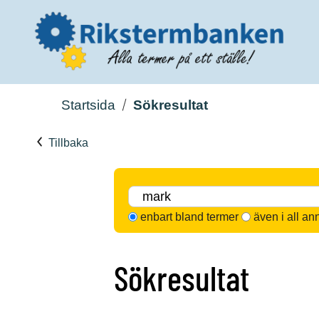
Startsida
Sökresultat
Tillbaka
enbart bland termer
även i all an
Sökresultat