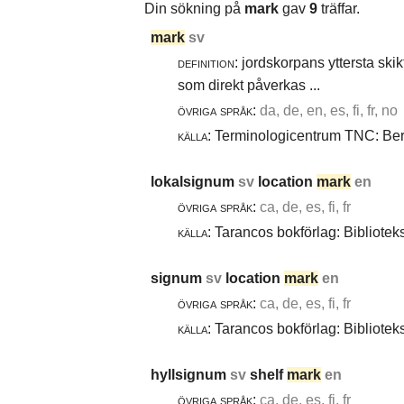
Din sökning på
mark
gav
9
träffar.
mark
sv
definition:
jordskorpans yttersta skik
som direkt påverkas ...
övriga språk:
da, de, en, es, fi, fr, no
källa:
Terminologicentrum TNC: Berg
lokalsignum
sv
location
mark
en
övriga språk:
ca, de, es, fi, fr
källa:
Tarancos bokförlag: Bibliotek
signum
sv
location
mark
en
övriga språk:
ca, de, es, fi, fr
källa:
Tarancos bokförlag: Bibliotek
hyllsignum
sv
shelf
mark
en
övriga språk:
ca, de, es, fi, fr