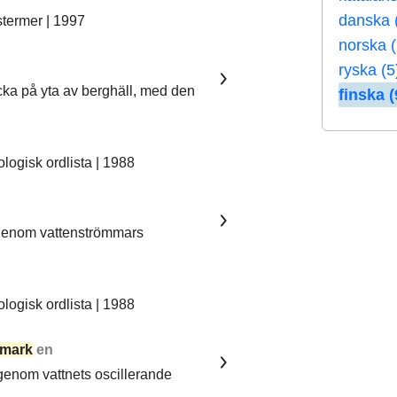
danska 
stermer | 1997
norska (
ryska (5
ka på yta av berghäll, med den
finska (
ogisk ordlista | 1988
 genom vattenströmmars
ogisk ordlista | 1988
mark
en
 genom vattnets oscillerande