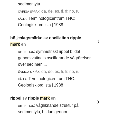
sedimentyta
övriga språk:
da, de, es, fi, fr, no, ru
källa:
Terminologicentrum TNC:
Geologisk ordlista | 1988
böljeslagsmärke
sv
oscillation ripple
mark
en
definition:
symmetriskt rippel bildat
genom vattnets oscillerande vågrörelser
över sedimen ...
övriga språk:
da, de, es, fi, fr, no, ru
källa:
Terminologicentrum TNC:
Geologisk ordlista | 1988
rippel
sv
ripple
mark
en
definition:
vågliknande struktur på
sedimentyta, bildad genom