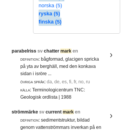
norska (5)
ryska (5)
finska (5)
parabelriss
sv
chatter
mark
en
definition:
bågformad, glacigen spricka
på yta av berghäll, med den konkava
sidan i isröre ...
övriga språk:
da, de, es, fi, fr, no, ru
källa:
Terminologicentrum TNC:
Geologisk ordlista | 1988
strömmärke
sv
current
mark
en
definition:
sedimentstruktur, bildad
genom vattenströmmars inverkan på en