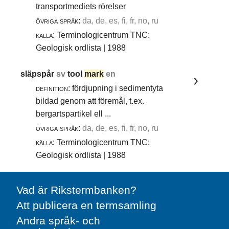
transportmediets rörelser
övriga språk:
da, de, es, fi, fr, no, ru
källa:
Terminologicentrum TNC:
Geologisk ordlista | 1988
släpspår
sv
tool
mark
en
definition:
fördjupning i sedimentyta
bildad genom att föremål, t.ex.
bergartspartikel ell ...
övriga språk:
da, de, es, fi, fr, no, ru
källa:
Terminologicentrum TNC:
Geologisk ordlista | 1988
Vad är Rikstermbanken?
Att publicera en termsamling
Andra språk- och