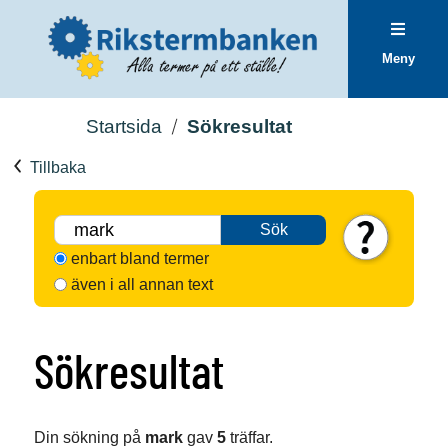
Meny
Startsida
Sökresultat
Tillbaka
Sök
enbart bland termer
även i all annan text
Sökresultat
Din sökning på
mark
gav
5
träffar.