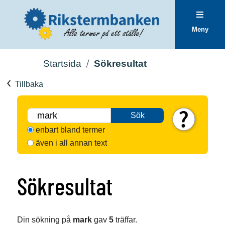
Meny
Startsida
Sökresultat
Tillbaka
Sök
enbart bland termer
även i all annan text
Sökresultat
Din sökning på
mark
gav
5
träffar.