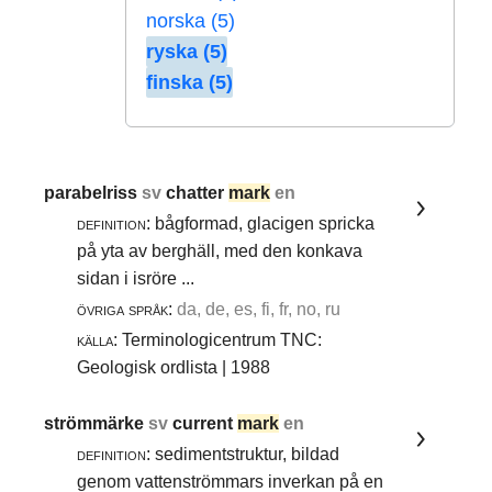
norska (5)
ryska (5)
finska (5)
parabelriss
sv
chatter
mark
en
definition:
bågformad, glacigen spricka
på yta av berghäll, med den konkava
sidan i isröre ...
övriga språk:
da, de, es, fi, fr, no, ru
källa:
Terminologicentrum TNC:
Geologisk ordlista | 1988
strömmärke
sv
current
mark
en
definition:
sedimentstruktur, bildad
genom vattenströmmars inverkan på en