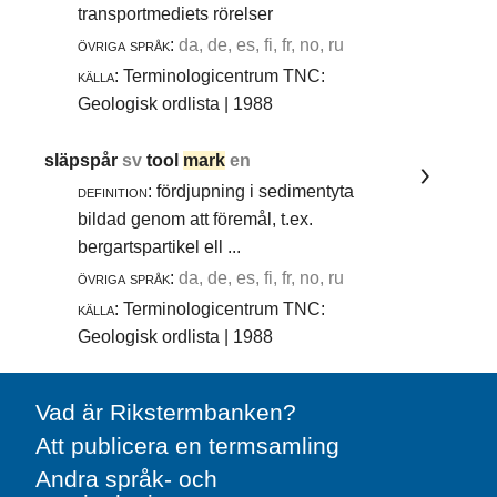
transportmediets rörelser
övriga språk:
da, de, es, fi, fr, no, ru
källa:
Terminologicentrum TNC:
Geologisk ordlista | 1988
släpspår
sv
tool
mark
en
definition:
fördjupning i sedimentyta
bildad genom att föremål, t.ex.
bergartspartikel ell ...
övriga språk:
da, de, es, fi, fr, no, ru
källa:
Terminologicentrum TNC:
Geologisk ordlista | 1988
Vad är Rikstermbanken?
Att publicera en termsamling
Andra språk- och