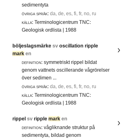
sedimentyta
övriga språk:
da, de, es, fi, fr, no, ru
källa:
Terminologicentrum TNC:
Geologisk ordlista | 1988
böljeslagsmärke
sv
oscillation ripple
mark
en
definition:
symmetriskt rippel bildat
genom vattnets oscillerande vågrörelser
över sedimen ...
övriga språk:
da, de, es, fi, fr, no, ru
källa:
Terminologicentrum TNC:
Geologisk ordlista | 1988
rippel
sv
ripple
mark
en
definition:
vågliknande struktur på
sedimentyta, bildad genom