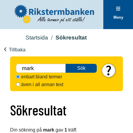
Meny
Startsida
Sökresultat
Tillbaka
Sök
enbart bland termer
även i all annan text
Sökresultat
Din sökning på
mark
gav
1
träff.