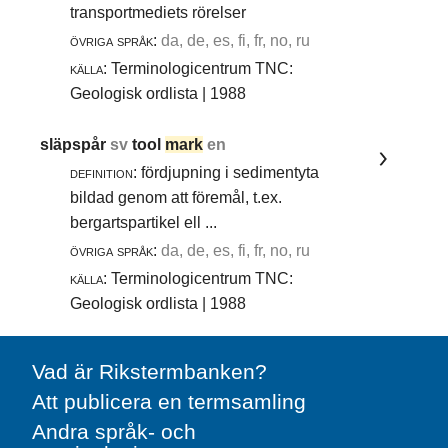
transportmediets rörelser
övriga språk:
da, de, es, fi, fr, no, ru
källa:
Terminologicentrum TNC:
Geologisk ordlista | 1988
släpspår
sv
tool
mark
en
definition:
fördjupning i sedimentyta
bildad genom att föremål, t.ex.
bergartspartikel ell ...
övriga språk:
da, de, es, fi, fr, no, ru
källa:
Terminologicentrum TNC:
Geologisk ordlista | 1988
Vad är Rikstermbanken?
Att publicera en termsamling
Andra språk- och