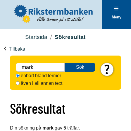
Meny
Startsida
Sökresultat
Tillbaka
Sök
enbart bland termer
även i all annan text
Sökresultat
Din sökning på
mark
gav
5
träffar.