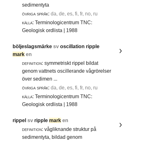
sedimentyta
övriga språk:
da, de, es, fi, fr, no, ru
källa:
Terminologicentrum TNC:
Geologisk ordlista | 1988
böljeslagsmärke
sv
oscillation ripple
mark
en
definition:
symmetriskt rippel bildat
genom vattnets oscillerande vågrörelser
över sedimen ...
övriga språk:
da, de, es, fi, fr, no, ru
källa:
Terminologicentrum TNC:
Geologisk ordlista | 1988
rippel
sv
ripple
mark
en
definition:
vågliknande struktur på
sedimentyta, bildad genom