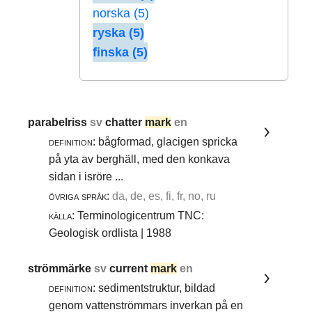
norska (5)
ryska (5)
finska (5)
parabelriss
sv
chatter
mark
en
definition:
bågformad, glacigen spricka
på yta av berghäll, med den konkava
sidan i isröre ...
övriga språk:
da, de, es, fi, fr, no, ru
källa:
Terminologicentrum TNC:
Geologisk ordlista | 1988
strömmärke
sv
current
mark
en
definition:
sedimentstruktur, bildad
genom vattenströmmars inverkan på en