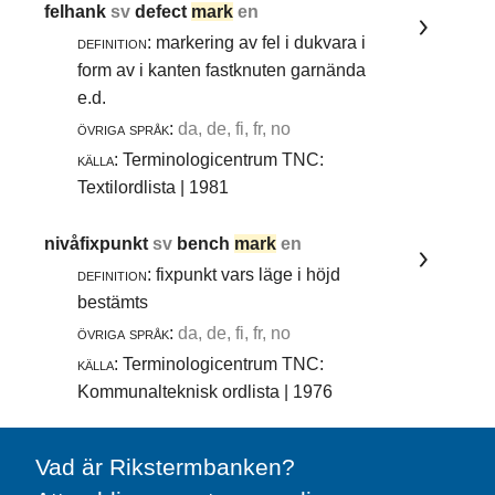
felhank
sv
defect
mark
en
definition:
markering av fel i dukvara i
form av i kanten fastknuten garnända
e.d.
övriga språk:
da, de, fi, fr, no
källa:
Terminologicentrum TNC:
Textilordlista | 1981
nivåfixpunkt
sv
bench
mark
en
definition:
fixpunkt vars läge i höjd
bestämts
övriga språk:
da, de, fi, fr, no
källa:
Terminologicentrum TNC:
Kommunalteknisk ordlista | 1976
Vad är Rikstermbanken?