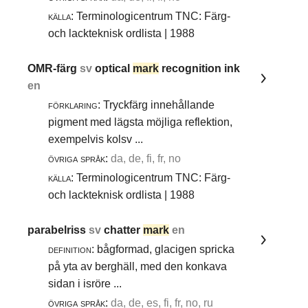
källa:
Terminologicentrum TNC: Färg-
och lackteknisk ordlista | 1988
OMR-färg
sv
optical
mark
recognition ink
en
förklaring:
Tryckfärg innehållande
pigment med lägsta möjliga reflektion,
exempelvis kolsv ...
övriga språk:
da, de, fi, fr, no
källa:
Terminologicentrum TNC: Färg-
och lackteknisk ordlista | 1988
parabelriss
sv
chatter
mark
en
definition:
bågformad, glacigen spricka
på yta av berghäll, med den konkava
sidan i isröre ...
övriga språk:
da, de, es, fi, fr, no, ru