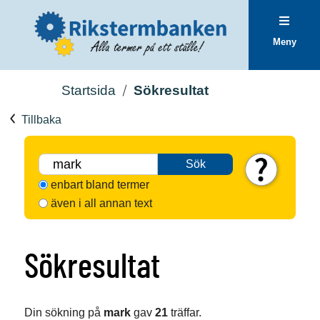
Meny
Startsida
Sökresultat
Tillbaka
Sök
enbart bland termer
även i all annan text
Sökresultat
Din sökning på
mark
gav
21
träffar.