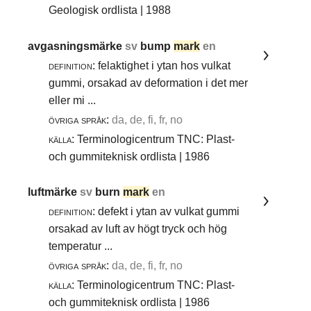
Geologisk ordlista | 1988
avgasningsmärke
sv
bump
mark
en
definition:
felaktighet i ytan hos vulkat
gummi, orsakad av deformation i det mer
eller mi ...
övriga språk:
da, de, fi, fr, no
källa:
Terminologicentrum TNC: Plast-
och gummiteknisk ordlista | 1986
luftmärke
sv
burn
mark
en
definition:
defekt i ytan av vulkat gummi
orsakad av luft av högt tryck och hög
temperatur ...
övriga språk:
da, de, fi, fr, no
källa:
Terminologicentrum TNC: Plast-
och gummiteknisk ordlista | 1986