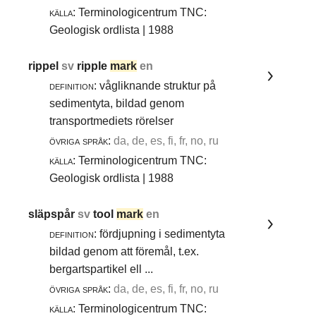
källa:
Terminologicentrum TNC:
Geologisk ordlista | 1988
rippel
sv
ripple
mark
en
definition:
vågliknande struktur på
sedimentyta, bildad genom
transportmediets rörelser
övriga språk:
da, de, es, fi, fr, no, ru
källa:
Terminologicentrum TNC:
Geologisk ordlista | 1988
släpspår
sv
tool
mark
en
definition:
fördjupning i sedimentyta
bildad genom att föremål, t.ex.
bergartspartikel ell ...
övriga språk:
da, de, es, fi, fr, no, ru
källa:
Terminologicentrum TNC: